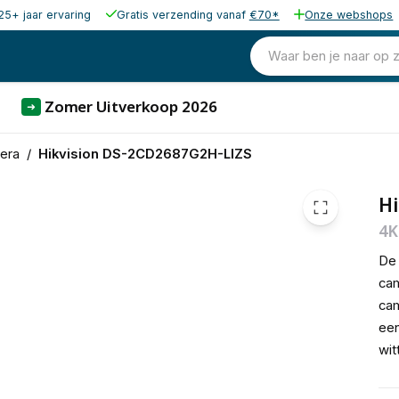
25+ jaar ervaring
Gratis verzending vanaf
€70*
Onze webshops
Waar ben je naar op 
Zomer Uitverkoop 2026
➜
mera
/
Hikvision DS-2CD2687G2H-LIZS
Hi
4K
De 
cam
cam
een
wit