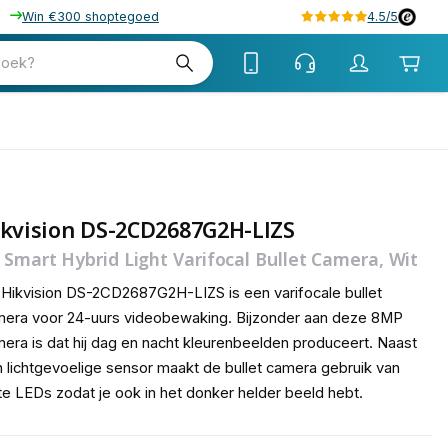
Win €300 shoptegoed
4.5/5
zoek?
kvision DS-2CD2687G2H-LIZS
 Smart Hybrid Light Varifocal Bullet Camera, Wit
Hikvision DS-2CD2687G2H-LIZS is een varifocale bullet
era voor 24-uurs videobewaking. Bijzonder aan deze 8MP
era is dat hij dag en nacht kleurenbeelden produceert. Naast
 lichtgevoelige sensor maakt de bullet camera gebruik van
te LEDs zodat je ook in het donker helder beeld hebt.