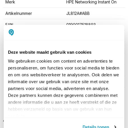
Merk
HPE Networking Instant On
Artikelnummer
JL812A#ABB
EAN
0190017518893
PoE
Zonder PoE
Managed / Unmanaged
Managed
Deze website maakt gebruik van cookies
Rack mountable
Ja
We gebruiken cookies om content en advertenties te
personaliseren, om functies voor social media te bieden
SFP Ondersteuning
SFP
en om ons websiteverkeer te analyseren. Ook delen we
informatie over uw gebruik van onze site met onze
Productserie
n.v.t.
partners voor social media, adverteren en analyse.
Deze partners kunnen deze gegevens combineren met
Toon meer
andere informatie die u aan ze heeft verstrekt of die ze
hebben verzameld op basis van uw gebruik van hun
services.
Alternatieven
Details tonen