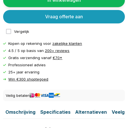
In winkelwagen
Vraag offerte aan
Vergelijk
Kopen op rekening voor
zakelijke klanten
4.5 / 5 op basis van
200+ reviews
Gratis verzending vanaf
€70*
Professioneel advies
25+ jaar ervaring
Win €300 shoptegoed
Veilig betalen
Omschrijving
Specificaties
Alternatieven
Veelge