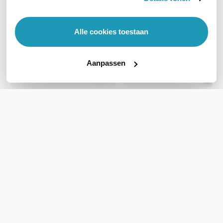
Alle cookies toestaan
Aanpassen
HPE Networking Instant
HPE Networking Instant
On 1830 48G 24p
On 1830 24G 12p
48-poorts Smart Managed
24-poorts Smart Managed
PoE+ Switch (370W)
PoE+ Switch
439,22
221,07
excl. btw
excl. btw
531,46
267,49
incl. btw
incl. btw
Op werkdagen voor 21:00
Op werkdagen voor 21:00
besteld, morgen in huis
besteld, morgen in huis
Vergelijk
Vergelijk