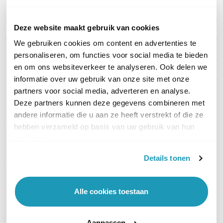
Artikelnummer
HYT-S31-LF-GREY
Deze website maakt gebruik van cookies
EAN
6927404308065
We gebruiken cookies om content en advertenties te
Indicatie bereik
Tot 2 km
personaliseren, om functies voor social media te bieden
en om ons websiteverkeer te analyseren. Ook delen we
Vergunning
Vergunningsvrij
informatie over uw gebruik van onze site met onze
Waterdichtheid
Regen & spatwater
partners voor social media, adverteren en analyse.
Deze partners kunnen deze gegevens combineren met
Frequentie
UHF (Binnen / Stad)
andere informatie die u aan ze heeft verstrekt of die ze
hebben verzameld op basis van uw gebruik van hun
Indicatie accuduur
15-20 uur
services.
Techniek
Analoog
Details tonen
Aantal kanalen
16 tot 31
Keypad
Nee
Alle cookies toestaan
Kleur
Grijs
Aanpassen