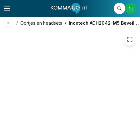
48,00
excl. btw
58,08
incl. btw
/
Oortjes en headsets
/
Incotech ACH2042-M5 Beveiligingsoortje