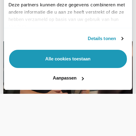
Deze partners kunnen deze gegevens combineren met
andere informatie die u aan ze heeft verstrekt of die ze
Bel ons
hebben verzameld op basis van uw gebruik van hun
services.
E-mail
Details tonen
Alle cookies toestaan
Aanpassen
OVER DIT PRODUCT
Veelgestelde vragen