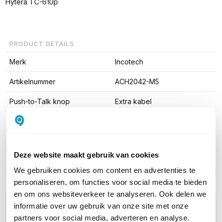
Hytera TC-610p
PRODUCT DETAILS
Merk
Incotech
Artikelnummer
ACH2042-M5
Push-to-Talk knop
Extra kabel
Connector type
Motorola M5
Draagstijl
Beveiligingsoortje
Deze website maakt gebruik van cookies
Aantal producten
1-pack
We gebruiken cookies om content en advertenties te
personaliseren, om functies voor social media te bieden
en om ons websiteverkeer te analyseren. Ook delen we
WIL JIJ ADVIES OP MAAT?
informatie over uw gebruik van onze site met onze
Vraag het onze experts!
partners voor social media, adverteren en analyse.