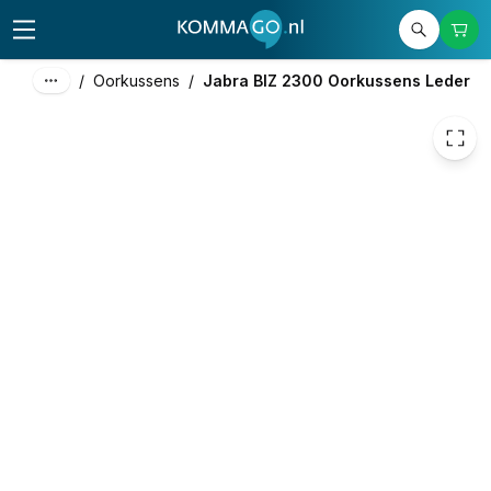
30,53
excl. btw
36,94
incl. btw
/
Oorkussens
/
Jabra BIZ 2300 Oorkussens Leder