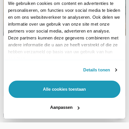
We gebruiken cookies om content en advertenties te
personaliseren, om functies voor social media te bieden
en om ons websiteverkeer te analyseren. Ook delen we
informatie over uw gebruik van onze site met onze
partners voor social media, adverteren en analyse.
Deze partners kunnen deze gegevens combineren met
andere informatie die u aan ze heeft verstrekt of die ze
OVER DIT PRODUCT
hebben verzameld op basis van uw gebruik van hun
services.
Veelgestelde vragen
Details tonen
Geen vragen gevonden
Stel een vraag
Alle cookies toestaan
Aanpassen
REVIEWS
(
0
)
Ga naar Trusted Shops reviews
Wees de eerste die een review schrijft!