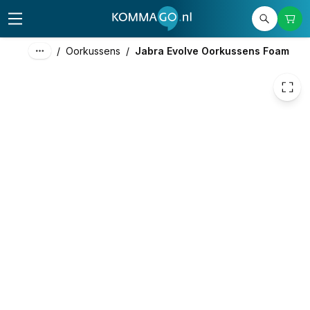
25,21
excl. btw
30,50
incl. btw
/
Oorkussens
/
Jabra Evolve Oorkussens Foam