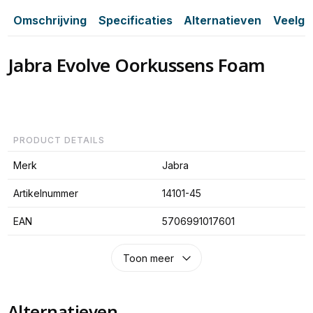
Omschrijving
Specificaties
Alternatieven
Veelge
Jabra Evolve Oorkussens Foam
PRODUCT DETAILS
Merk
Jabra
Artikelnummer
14101-45
EAN
5706991017601
Toon meer
Alternatieven