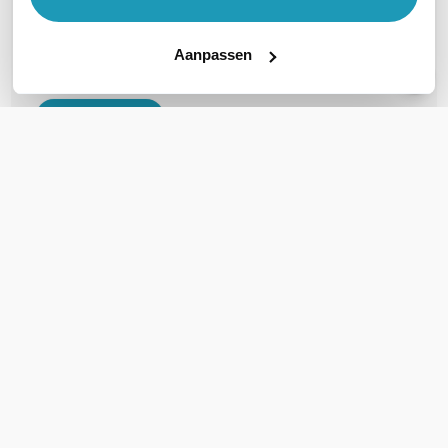
Veelgestelde vragen
Aanpassen
Geen vragen gevonden
Stel een vraag
REVIEWS
(
1
)
Ga naar Trusted Shops reviews
Bestelling snel afgehandeld
5/5
Bestelling snel afgehandeld, snel bezorgd.
Geschreven door Trusted Shops
19 januari 2024 om 23:00
Schrijf een review