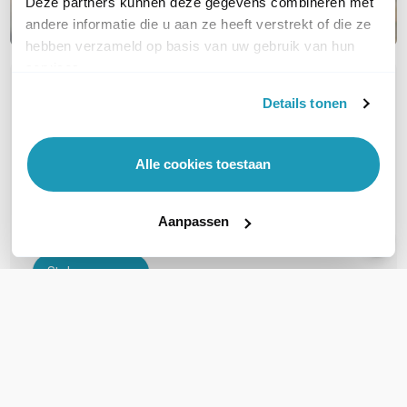
Deze partners kunnen deze gegevens combineren met
andere informatie die u aan ze heeft verstrekt of die ze
hebben verzameld op basis van uw gebruik van hun
services.
OVER DIT PRODUCT
Details tonen
Veelgestelde vragen
Alle cookies toestaan
Passen deze oorkussens ook op jabra
evolve 2 65 (dus zonder flex?)
Aanpassen
Stel een vraag
REVIEWS
(
0
)
Ga naar Trusted Shops reviews
Wees de eerste die een review schrijft!