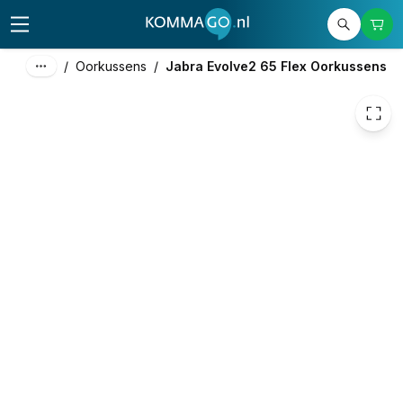
34,01
excl. btw
41,15
incl. btw
/
Oorkussens
/
Jabra Evolve2 65 Flex Oorkussens