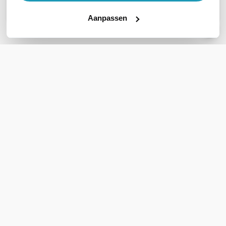
Stel een vraag
Aanpassen
REVIEWS
(
0
)
Ga naar Trusted Shops reviews
Wees de eerste die een review schrijft!
Schrijf een review
Support
Klantenservice
Bestellen & Betalen