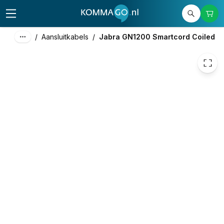
33,49
excl. btw
40,52
incl. btw
/
Aansluitkabels
/
Jabra GN1200 Smartcord Coiled