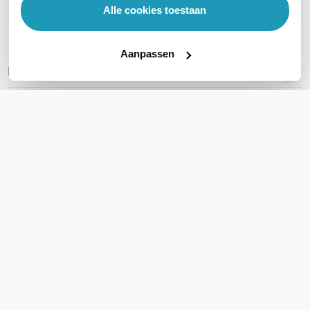
Stel een vraag
Alle cookies toestaan
Aanpassen
REVIEWS
(
0
)
Ga naar Trusted Shops reviews
Wees de eerste die een review schrijft!
Schrijf een review
Accessoires