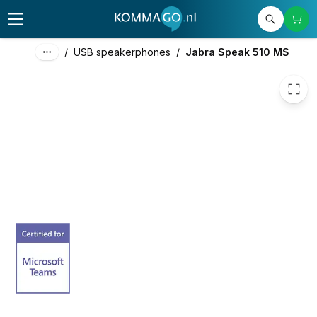
139,00
excl. btw
168,19
incl. btw
/
USB speakerphones
/
Jabra Speak 510 MS