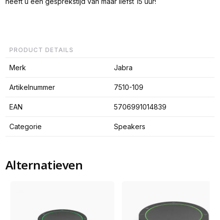
heeft u een gesprekstijd van maar liefst 15 uur!
PRODUCT DETAILS
Merk
Jabra
Artikelnummer
7510-109
EAN
5706991014839
Categorie
Speakers
Alternatieven