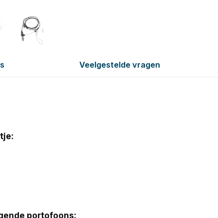
es
Veelgestelde vragen
je:
lgende portofoons: