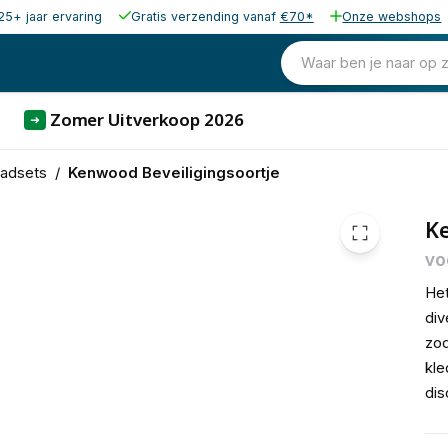
25+ jaar ervaring
Gratis verzending vanaf
€70*
Onze webshops
25,00
excl. b
30,25
Waar ben je naar op 
incl. b
Zomer Uitverkoop 2026
➜
eadsets
/
Kenwood Beveiligingsoortje
Ke
vo
Het
div
zod
kle
dis