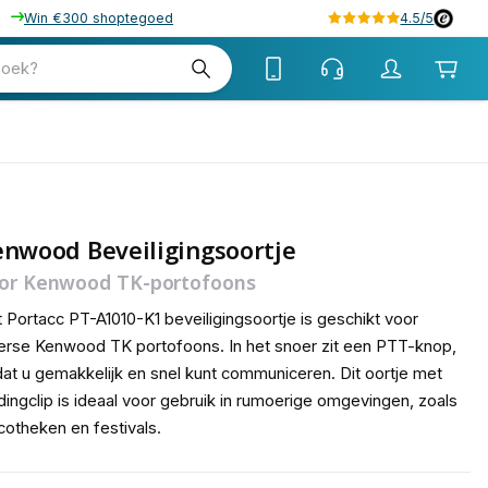
Win €300 shoptegoed
4.5/5
tw
zoek?
tw
nwood Beveiligingsoortje
or Kenwood TK-portofoons
 Portacc PT-A1010-K1 beveiligingsoortje is geschikt voor
erse Kenwood TK portofoons. In het snoer zit een PTT-knop,
at u gemakkelijk en snel kunt communiceren. Dit oortje met
dingclip is ideaal voor gebruik in rumoerige omgevingen, zoals
cotheken en festivals.