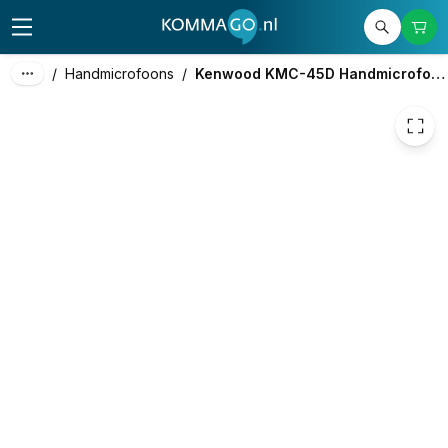
75,00
excl. btw
90,75
incl. btw
/
Handmicrofoons
/
Kenwood KMC-45D Handmicrofoon