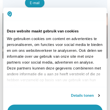
E-mail
Deze website maakt gebruik van cookies
We gebruiken cookies om content en advertenties te
personaliseren, om functies voor social media te bieden
en om ons websiteverkeer te analyseren. Ook delen we
informatie over uw gebruik van onze site met onze
partners voor social media, adverteren en analyse.
Deze partners kunnen deze gegevens combineren met
OVER DIT PRODUCT
andere informatie die u aan ze heeft verstrekt of die ze
Veelgestelde vragen
hebben verzameld op basis van uw gebruik van hun
services.
Geen vragen gevonden
Details tonen
Stel een vraag