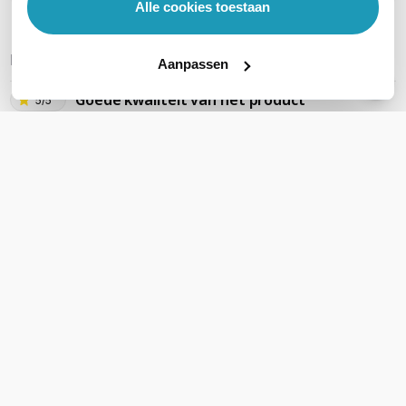
Alle cookies toestaan
REVIEWS
(
1
)
Ga naar Trusted Shops reviews
Aanpassen
Goede kwaliteit van het product
5/5
Goede kwaliteit van het product
Geschreven door Trusted Shops
31 juli 2023 om 08:50
Een heel erg tevreden klant!!!
5/5
Nadat ik online de verkeerde schoudermicrofoon bestelde heb
ik direct telefonisch contact opgenomen met portofoonwinkel.
Daar kreeg ik een zeer deskundige uitleg en hebben ze ervoor
gezorgd dat ik alsnog de juiste schoudermicrofoon ontving. 's
Morgens besteld en de volgende dag had ik hem al in huis en ik
woon in België! Kortom, fantastische service, snelle verzending
en zeker niet teveel betaald! Doe zo verder!! Plus-punten: *