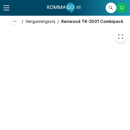
780,00
excl. btw
943,80
incl. btw
/
Vergunningsvrij
/
Kenwood TK-3501 Combipack