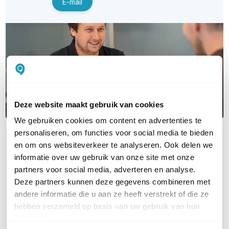
E-mail
Deze website maakt gebruik van cookies
We gebruiken cookies om content en advertenties te
personaliseren, om functies voor social media te bieden
en om ons websiteverkeer te analyseren. Ook delen we
OVER DIT PRODUCT
informatie over uw gebruik van onze site met onze
Veelgestelde vragen
partners voor social media, adverteren en analyse.
Deze partners kunnen deze gegevens combineren met
andere informatie die u aan ze heeft verstrekt of die ze
Bestaan deze ook in een 8-pack? Ik heb er
hebben verzameld op basis van uw gebruik van hun
namelijk 8 nodig voor BHV, of kunnen er
services.
twee losse bij gekocht worden en wat is