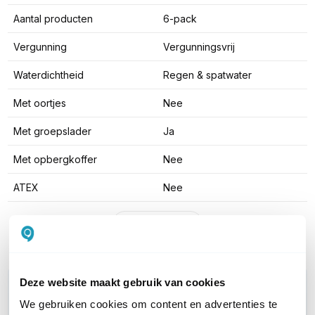
Aantal producten
6-pack
Vergunning
Vergunningsvrij
Waterdichtheid
Regen & spatwater
Met oortjes
Nee
Met groepslader
Ja
Met opbergkoffer
Nee
ATEX
Nee
Toon meer
Deze website maakt gebruik van cookies
WIL JIJ ADVIES OP MAAT?
We gebruiken cookies om content en advertenties te
Vraag het onze experts!