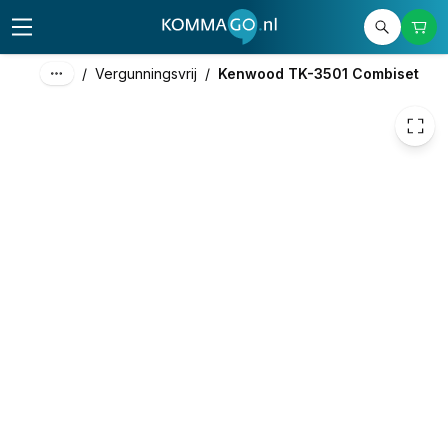
1.120,00
excl. btw
1.355,20
incl. btw
/
Vergunningsvrij
/
Kenwood TK-3501 Combiset