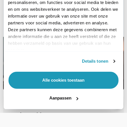
personaliseren, om functies voor social media te bieden
en om ons websiteverkeer te analyseren. Ook delen we
Bel ons
informatie over uw gebruik van onze site met onze
partners voor social media, adverteren en analyse.
E-mail
Deze partners kunnen deze gegevens combineren met
andere informatie die u aan ze heeft verstrekt of die ze
hebben verzameld op basis van uw gebruik van hun
services.
Details tonen
Alle cookies toestaan
Aanpassen
OVER DIT PRODUCT
Veelgestelde vragen