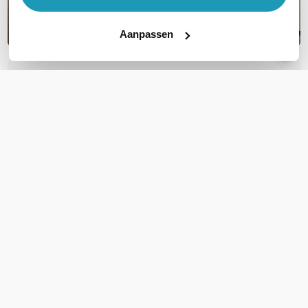
Aanpassen
OVER DIT PRODUCT
Veelgestelde vragen
Geen vragen gevonden
Stel een vraag
REVIEWS
(
0
)
Ga naar Trusted Shops reviews
Wees de eerste die een review schrijft!
Schrijf een review