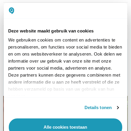
Merk
Ubiquiti CarePack
Artikelnummer
UCK-G2-CarePack
Deze website maakt gebruik van cookies
We gebruiken cookies om content en advertenties te
WIL JIJ ADVIES OP MAAT?
personaliseren, om functies voor social media te bieden
Vraag het onze experts!
en om ons websiteverkeer te analyseren. Ook delen we
informatie over uw gebruik van onze site met onze
partners voor social media, adverteren en analyse.
Bel ons
Deze partners kunnen deze gegevens combineren met
andere informatie die u aan ze heeft verstrekt of die ze
E-mail
hebben verzameld op basis van uw gebruik van hun
services.
Details tonen
Alle cookies toestaan