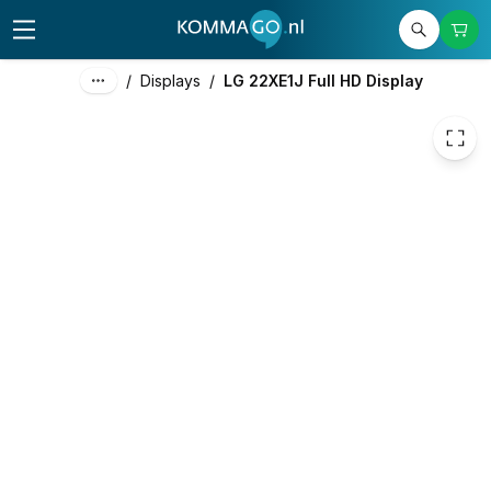
2.381,85
excl. btw
2.882,04
incl. btw
/
Displays
/
LG 22XE1J Full HD Display