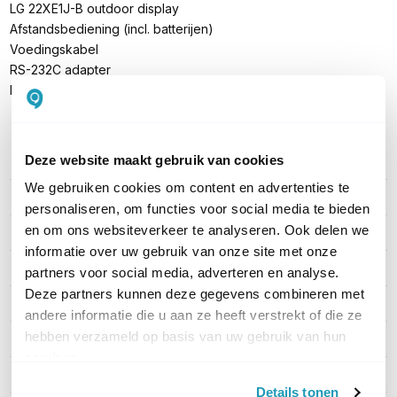
LG 22XE1J-B outdoor display
Afstandsbediening (incl. batterijen)
Voedingskabel
RS-232C adapter
Handleiding
Deze website maakt gebruik van cookies
PRODUCT DETAILS
We gebruiken cookies om content en advertenties te
Merk
LG
personaliseren, om functies voor social media te bieden
en om ons websiteverkeer te analyseren. Ook delen we
Artikelnummer
22XE1J-B.AEU
informatie over uw gebruik van onze site met onze
EAN
8806091435668
partners voor social media, adverteren en analyse.
Deze partners kunnen deze gegevens combineren met
Categorie
High brightness displays
andere informatie die u aan ze heeft verstrekt of die ze
hebben verzameld op basis van uw gebruik van hun
Helderheid (cd/m²)
1500 (cd/m²)
services.
Branduren
24/7
Details tonen