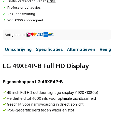
Gratis verzending vanaf
€70*
Professioneel advies
25+ jaar ervaring
Win €300 shoptegoed
Veilig betalen
Omschrijving
Specificaties
Alternatieven
Veelge
LG 49XE4P-B Full HD Display
Eigenschappen LG 49XE4P-B
49 inch Full HD outdoor signage display (1920x1080p)
Helderheid tot 4000 nits voor optimale zichtbaarheid
Geschikt voor narrowcasting in direct zonlicht
IP56-gecertificeerd tegen water en stof