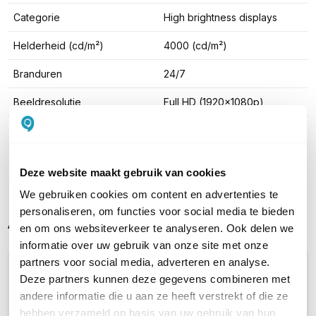
Categorie
High brightness displays
Helderheid (cd/m²)
4000 (cd/m²)
Branduren
24/7
Beeldresolutie
Full HD (1920x1080p)
Type paneel afwerking
Mat
Toon meer
Deze website maakt gebruik van cookies
We gebruiken cookies om content en advertenties te
personaliseren, om functies voor social media te bieden
Alternatieve producten vergelijken
en om ons websiteverkeer te analyseren. Ook delen we
informatie over uw gebruik van onze site met onze
partners voor social media, adverteren en analyse.
Huidig product
Deze partners kunnen deze gegevens combineren met
andere informatie die u aan ze heeft verstrekt of die ze
hebben verzameld op basis van uw gebruik van hun