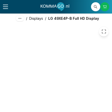
3.678,86
excl. btw
4.451,42
incl. btw
/
Displays
/
LG 49XE4P-B Full HD Display