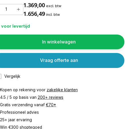
1.369,00
excl. btw
1.656,49
incl. btw
 voor levertijd
In winkelwagen
Vraag offerte aan
Vergelijk
Kopen op rekening voor
zakelijke klanten
4.5 / 5 op basis van
200+ reviews
Gratis verzending vanaf
€70*
Professioneel advies
25+ jaar ervaring
Win €300 shoptegoed