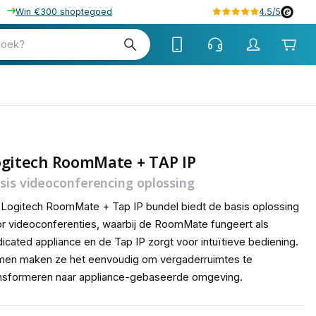
Win €300 shoptegoed
4.5/5
tw
zoek?
tw
ogitech RoomMate + TAP IP
sis videoconferencing oplossing
Logitech RoomMate + Tap IP bundel biedt de basis oplossing
r videoconferenties, waarbij de RoomMate fungeert als
icated appliance en de Tap IP zorgt voor intuïtieve bediening.
men maken ze het eenvoudig om vergaderruimtes te
nsformeren naar appliance-gebaseerde omgeving.