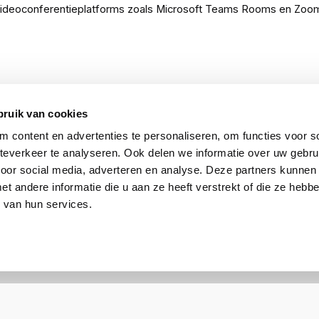
 videoconferentieplatforms zoals Microsoft Teams Rooms en Zoom
s en veilig worden gemonteerd, bijvoorbeeld achter een scherm
reenvoudigt en de operationele efficiëntie verhoogt.
bruik van cookies
 content en advertenties te personaliseren, om functies voor so
everkeer te analyseren. Ook delen we informatie over uw gebru
voor social media, adverteren en analyse. Deze partners kunnen
 andere informatie die u aan ze heeft verstrekt of die ze heb
 van hun services.