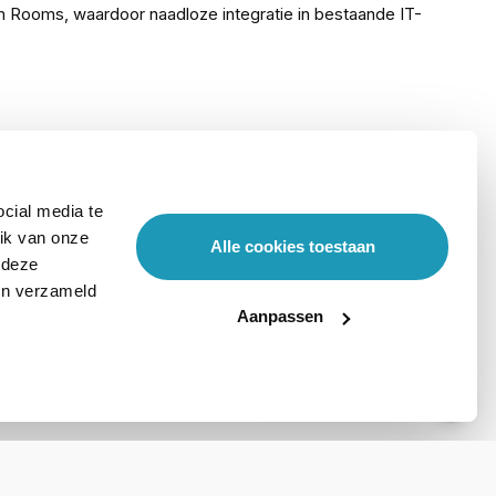
 Rooms, waardoor naadloze integratie in bestaande IT-
 of onder een tafel. Centraal beheer en monitoring van de
cial media te
ik van onze
Alle cookies toestaan
 deze
ben verzameld
Aanpassen
Stel hier je vraag