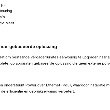
 pc
teuning
a's
gle Meet
ance-gebaseerde oplossing
 staat om bestaande vergaderruimtes eenvoudig te upgraden naa
plete, op apparaten gebaseerde oplossing die geen externe pc ve
 en ondersteunt Power over Ethernet (PoE), waardoor installatie 
de efficiëntie en gebruikservaring verbetert.