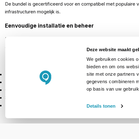
De bundel is gecertificeerd voor en compatibel met populaire
infrastructuren mogelijk is.
Eenvoudige installatie en beheer
Dankzij de meegeleverde Compute Mount kan de RoomMate netje
apparatuur is mogelijk via Logitech Sync, wat het onderhoud ve
Deze website maakt ge
We gebruiken cookies om
Inhoud van de verpakking
bieden en om ons websit
site met onze partners 
Logitech RoomMate
gegevens combineren met
Logitech Tap IP touchcontroller
op basis van uw gebruik
Compute Mount met bevestigingsmateriaal
Stroom- en netwerkkabels
Documentatie
Details tonen
PRODUCT DETAILS