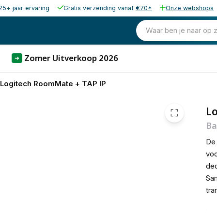
25+ jaar ervaring
Gratis verzending vanaf
€70*
Onze webshops
1.369,00
excl. b
1.656,49
Waar ben je naar op 
incl. b
Zomer Uitverkoop 2026
➜
Logitech RoomMate + TAP IP
L
Ba
De 
voo
ded
Sa
tra