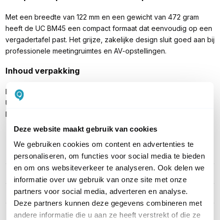
Met een breedte van 122 mm en een gewicht van 472 gram
heeft de UC BM45 een compact formaat dat eenvoudig op een
vergadertafel past. Het grijze, zakelijke design sluit goed aan bij
professionele meetingruimtes en AV-opstellingen.
Inhoud verpakking
MAXHUB UC BM45 speakerphone
USB Type-A naar USB Type-C kabel
Documentatie
Deze website maakt gebruik van cookies
We gebruiken cookies om content en advertenties te
personaliseren, om functies voor social media te bieden
PRODUCT DETAILS
en om ons websiteverkeer te analyseren. Ook delen we
Merk
MaxHub
informatie over uw gebruik van onze site met onze
partners voor social media, adverteren en analyse.
Artikelnummer
UC BM45
Deze partners kunnen deze gegevens combineren met
Categorie
Speakers
andere informatie die u aan ze heeft verstrekt of die ze