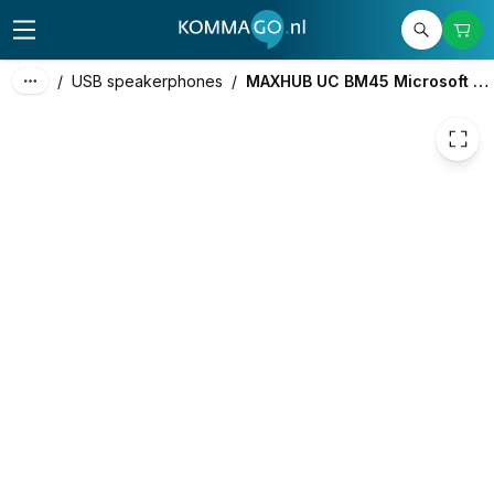
356,00
excl. btw
430,76
incl. btw
/
USB speakerphones
/
MAXHUB UC BM45 Microsoft Teams Rooms Speakerphone