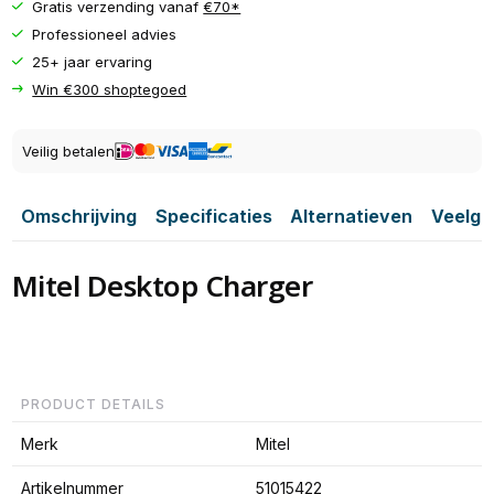
Gratis verzending vanaf
€70*
Professioneel advies
25+ jaar ervaring
Win €300 shoptegoed
Veilig betalen
Omschrijving
Specificaties
Alternatieven
Veelge
Mitel Desktop Charger
PRODUCT DETAILS
Merk
Mitel
Artikelnummer
51015422