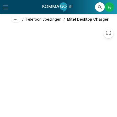
40,75
excl. btw
49,31
incl. btw
/
Telefoon voedingen
/
Mitel Desktop Charger