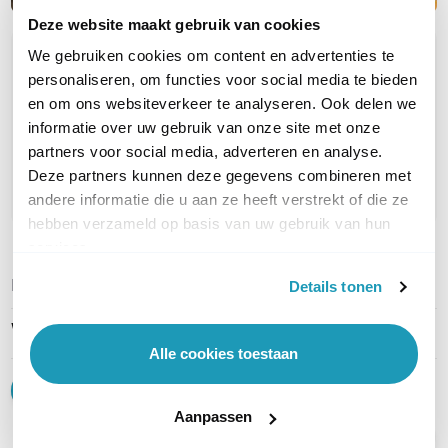
Deze website maakt gebruik van cookies
We gebruiken cookies om content en advertenties te
OVER DIT PRODUCT
personaliseren, om functies voor social media te bieden
Veelgestelde vragen
en om ons websiteverkeer te analyseren. Ook delen we
informatie over uw gebruik van onze site met onze
Geen vragen gevonden
partners voor social media, adverteren en analyse.
Deze partners kunnen deze gegevens combineren met
Stel een vraag
andere informatie die u aan ze heeft verstrekt of die ze
hebben verzameld op basis van uw gebruik van hun
services.
REVIEWS
(
0
)
Ga naar Trusted Shops reviews
Details tonen
Wees de eerste die een review schrijft!
Alle cookies toestaan
Schrijf een review
Aanpassen