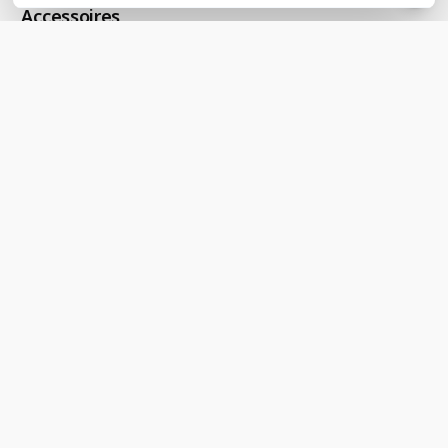
Accessoires
Mitel 5634
Mitel Spare Battery Pac
WiFi Handset
voor 5614/5634
240 x 320 px LCD
33,25
excl. btw
kleurenscherm | Bluetooth 5.0
40,23
incl. btw
| 1000 adressen in bedrijfs-
telefoonboek
315,34
excl. btw
381,56
incl. btw
Levertijd 1 tot 3 werkdagen
Bel voor levertijd