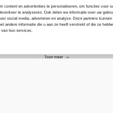
 content en advertenties te personaliseren, om functies voor so
PMAE4003A
everkeer te analyseren. Ook delen we informatie over uw gebru
voor social media, adverteren en analyse. Deze partners kunnen
Motorola DP1000
 andere informatie die u aan ze heeft verstrekt of die ze heb
 van hun services.
UHF (Binnen / Stad)
Compact (stubby)
Toon meer