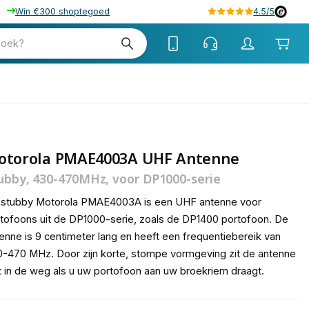
Win €300 shoptegoed
4.5/5
tw
zoek?
tw
otorola PMAE4003A UHF Antenne
ubby, 430-470MHz, voor DP1000-serie
 stubby Motorola PMAE4003A is een UHF antenne voor
tofoons uit de DP1000-serie, zoals de DP1400 portofoon. De
enne is 9 centimeter lang en heeft een frequentiebereik van
-470 MHz. Door zijn korte, stompe vormgeving zit de antenne
t in de weg als u uw portofoon aan uw broekriem draagt.