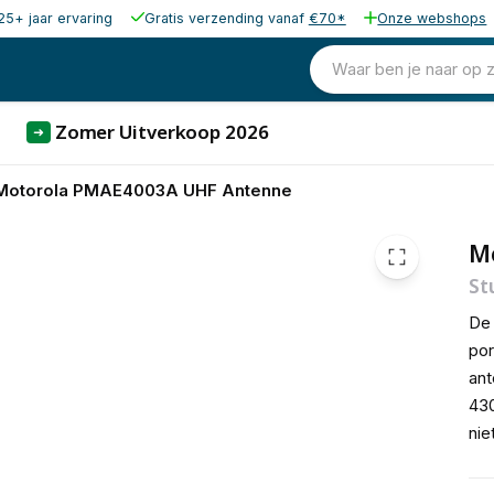
25+ jaar ervaring
Gratis verzending vanaf
€70*
Onze webshops
15,00
excl. b
18,15
Waar ben je naar op 
incl. b
Zomer Uitverkoop 2026
➜
Motorola PMAE4003A UHF Antenne
M
St
De
por
ant
430
nie