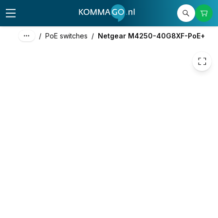
3.000,00
excl. btw
3.630,00
incl. btw
/
PoE switches
/
Netgear M4250-40G8XF-PoE+