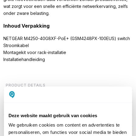
wat zorgt voor een snelle en efficiënte netwerkervaring, zelfs
onder zware belasting.​
Inhoud Verpakking
NETGEAR M4250-40G8XF-PoE+ (GSM4248PX-100EUS) switch
Stroomkabel
Montagekit voor rack-installatie
Installatiehandleiding
PRODUCT DETAILS
Merk
Netgear
Artikelnummer
GSM4248PX-100EUS
Deze website maakt gebruik van cookies
EAN
0606449151732
We gebruiken cookies om content en advertenties te
personaliseren, om functies voor social media te bieden
PoE
802.3af PoE (15.4W)