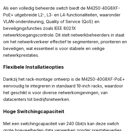
Als een volledig beheerde switch biedt de M4250-40G8XF-
PoE+ uitgebreide L2-, L3- en L4-functionaliteiten, waaronder
VLAN-ondersteuning, Quality of Service (QoS) en
beveiligingsfuncties zoals IEEE 802.1X
netwerktoegangscontrole. Dit stelt netwerkbeheerders in staat
om het netwerkverkeer effectief te segmenteren, prioriteren en
beveiligen, wat essentieel is voor stabiele en veilige
netwerkprestaties.​
Flexibele Installatieopties
Dankzij het rack-montage ontwerp is de M4250-40G8XF-PoE+
eenvoudig te integreren in standaard 19-inch racks, waardoor
het geschikt is voor diverse netwerkomgevingen, van
datacenters tot bedrijfsnetwerken.​
Hoge Switchingcapaciteit
Met een switchingcapaciteit van 240 Gbit/s kan deze switch
grote hoeveelheden data verwerken zonder prestatieverlies,