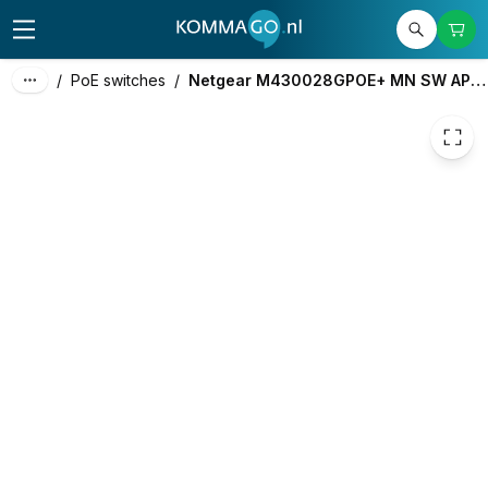
2.235,00
excl. btw
2.704,35
incl. btw
/
PoE switches
/
Netgear M430028GPOE+ MN SW APS1000W