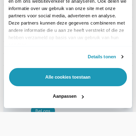
PRODUCT DETAILS
en om ons websiteverkeer te analyseren. Ook delen we
informatie over uw gebruik van onze site met onze
Merk
Netgear
partners voor social media, adverteren en analyse.
Deze partners kunnen deze gegevens combineren met
Artikelnummer
GSM4328PB-100NES
andere informatie die u aan ze heeft verstrekt of die ze
EAN
0606449112801
hebben verzameld op basis van uw gebruik van hun
services.
PoE
802.3af PoE (15.4W)
Details tonen
Managed / Unmanaged
Managed
Alle cookies toestaan
WIL JIJ ADVIES OP MAAT?
Vraag het onze experts!
Aanpassen
Bel ons
E-mail