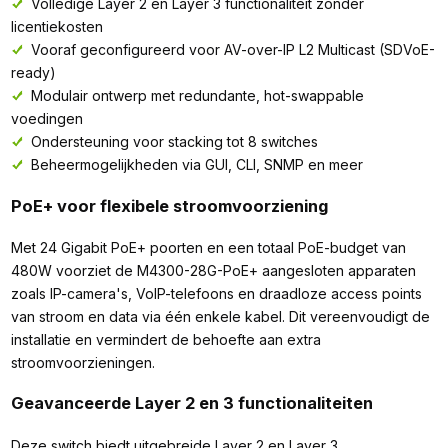
Volledige Layer 2 en Layer 3 functionaliteit zonder
licentiekosten
Vooraf geconfigureerd voor AV-over-IP L2 Multicast (SDVoE-
ready)
Modulair ontwerp met redundante, hot-swappable
voedingen
Ondersteuning voor stacking tot 8 switches
Beheermogelijkheden via GUI, CLI, SNMP en meer
PoE+ voor flexibele stroomvoorziening
Met 24 Gigabit PoE+ poorten en een totaal PoE-budget van
480W voorziet de M4300-28G-PoE+ aangesloten apparaten
zoals IP-camera's, VoIP-telefoons en draadloze access points
van stroom en data via één enkele kabel. Dit vereenvoudigt de
installatie en vermindert de behoefte aan extra
stroomvoorzieningen.​
Geavanceerde Layer 2 en 3 functionaliteiten
Deze switch biedt uitgebreide Layer 2 en Layer 3