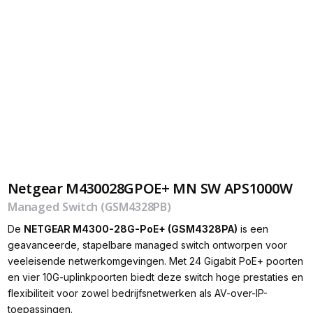
Netgear M430028GPOE+ MN SW APS1000W
Managed Switch (GSM4328PB)
De
NETGEAR M4300-28G-PoE+ (GSM4328PA)
is een
geavanceerde, stapelbare managed switch ontworpen voor
veeleisende netwerkomgevingen.
Met 24 Gigabit PoE+ poorten
en vier 10G-uplinkpoorten biedt deze switch hoge prestaties en
flexibiliteit voor zowel bedrijfsnetwerken als AV-over-IP-
toepassingen.