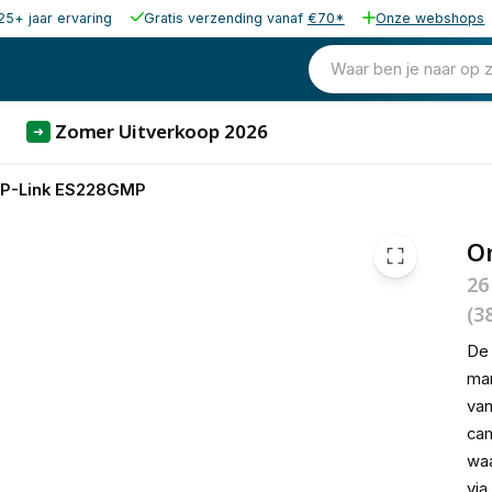
25+ jaar ervaring
Gratis verzending vanaf
€70*
Onze webshops
279,15
excl. b
337,77
Waar ben je naar op 
incl. b
Zomer Uitverkoop 2026
➜
P-Link ES228GMP
O
26
(3
D
man
van
cam
waa
via