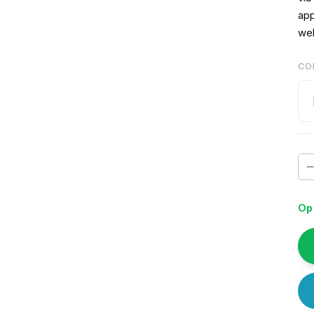
app
web
CO
Op