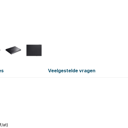
es
Veelgestelde vragen
/at)