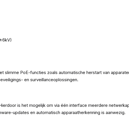
(±6kV)
t slimme PoE-functies zoals automatische herstart van apparaten 
eveiligings- en surveillanceoplossingen.
rdoor is het mogelijk om via één interface meerdere netwerkapp
irmware-updates en automatisch apparaatherkenning is aanwezig.