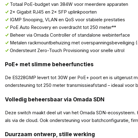
Totaal PoE-budget van 384W voor meerdere apparaten
2× Gigabit RJ45 en 2× SFP uplinkpoorten
IGMP Snooping, VLAN en QoS voor stabiele prestaties
PoE Auto Recovery en overdracht tot 250 meter**
Beheer via Omada Controller of standalone webinterface
Metalen rackmountbehuizing met overspanningsbeveiliging 
Ondersteunt Zero-Touch Provisioning voor snelle uitrol
PoE+ met slimme beheerfuncties
De ES228GMP levert tot 30W per PoE+ poort en is uitgerust me
ondersteuning tot 250 meter transmissieafstand – ideaal voor b
Volledig beheersbaar via Omada SDN
Deze switch maakt deel uit van het Omada SDN-ecosysteem. Hie
als via de cloud. Ook ondersteuning voor batchconfiguratie, f
Duurzaam ontwerp, stille werking