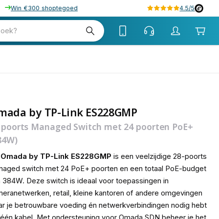
Win €300 shoptegoed
4.5/5
tw
zoek?
tw
mada by TP-Link ES228GMP
 poorts Managed Switch met 24 poorten PoE+
84W)
e
Omada by TP-Link ES228GMP
is een veelzijdige 28-poorts
aged switch met 24 PoE+ poorten en een totaal PoE-budget
 384W. Deze switch is ideaal voor toepassingen in
eranetwerken, retail, kleine kantoren of andere omgevingen
r je betrouwbare voeding én netwerkverbindingen nodig hebt
 één kabel. Met ondersteuning voor Omada SDN beheer je het