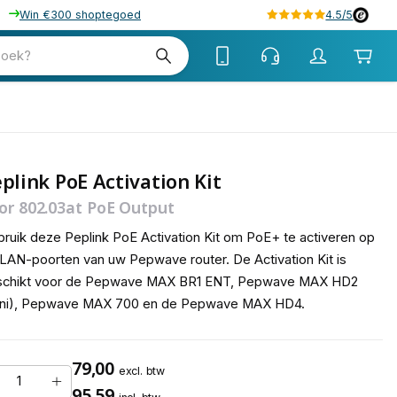
Win €300 shoptegoed
4.5/5
tw
zoek?
tw
plink PoE Activation Kit
or 802.03at PoE Output
ruik deze Peplink PoE Activation Kit om PoE+ te activeren op
LAN-poorten van uw Pepwave router. De Activation Kit is
schikt voor de Pepwave MAX BR1 ENT, Pepwave MAX HD2
ini), Pepwave MAX 700 en de Pepwave MAX HD4.
79,00
excl. btw
95,59