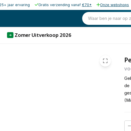
25+ jaar ervaring
Gratis verzending vanaf
€70*
Onze webshops
79,00
excl. b
95,59
Waar ben je naar op 
incl. b
Zomer Uitverkoop 2026
➜
Pe
vo
Geb
de 
ge
(M