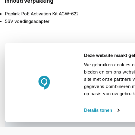
Inhoud verpakking
Peplink PoE Activation Kit ACW-622
56V voedingsadapter
PRODUCT DETAILS
Deze website maakt ge
Merk
We gebruiken cookies om
Artikelnummer
bieden en om ons websit
site met onze partners 
EAN
gegevens combineren met
op basis van uw gebruik
Details tonen
WIL JIJ ADVIES OP MAAT?