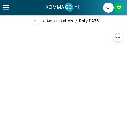
50,41
excl. btw
61,00
incl. btw
/
Aansluitkabels
/
Poly DA75