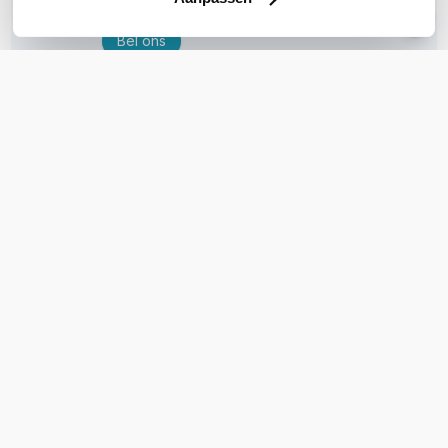
Bel ons
E-mail
OVER DIT PRODUCT
Veelgestelde vragen
Geen vragen gevonden