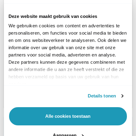
Deze website maakt gebruik van cookies
We gebruiken cookies om content en advertenties te
personaliseren, om functies voor social media te bieden
Poly DA85 MS
Poly D
Poly DA75
en om ons websiteverkeer te analyseren. Ook delen we
Audio processor
Audio p
Audio processor
informatie over uw gebruik van onze site met onze
54,62
64,46
50,41
excl. btw
e
excl. btw
partners voor social media, adverteren en analyse.
66,09
78,00
61,00
incl. btw
in
incl. btw
Deze partners kunnen deze gegevens combineren met
andere informatie die u aan ze heeft verstrekt of die ze
CONNECTOR A
USB-A en USB-C
USB-A en USB-C
USB-A 
hebben verzameld op basis van uw gebruik van hun
services.
CONNECTOR B
Quick Disconnect
Quick Disconnect
Quick D
Details tonen
Alle cookies toestaan
WIL JIJ ADVIES OP MAAT?
Vraag het onze experts!
Aanpassen