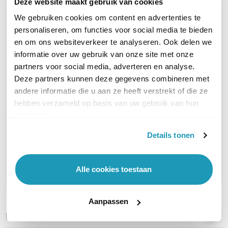
Deze website maakt gebruik van cookies
We gebruiken cookies om content en advertenties te
Is deze headset ook geschikt voor de CS60 ?
personaliseren, om functies voor social media te bieden
<br />Het ziet er wel zo uit, maar even voor
en om ons websiteverkeer te analyseren. Ook delen we
de zekerheid.<br /><br />Alvast bedankt.
informatie over uw gebruik van onze site met onze
partners voor social media, adverteren en analyse.
Deze partners kunnen deze gegevens combineren met
Is deze hoofdband ook geschikt voor de
andere informatie die u aan ze heeft verstrekt of die ze
Plantronics C054A<br />Niet het oorkussen
hebben verzameld op basis van uw gebruik van hun
maar het andere uiteinde is bij mij
services.
afgebroken namelijk.
Details tonen
Stel een vraag
Alle cookies toestaan
Aanpassen
REVIEWS
(
0
)
Ga naar Trusted Shops reviews