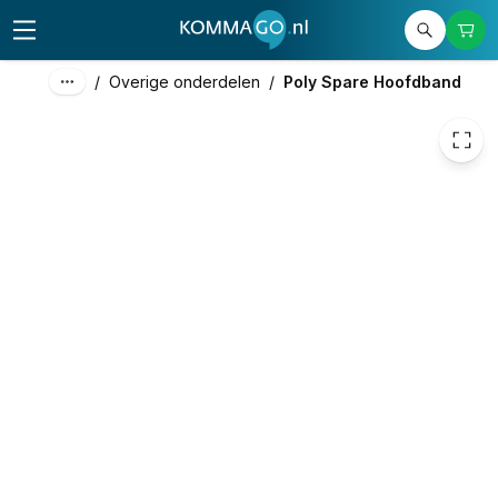
34,71
excl. btw
42,00
incl. btw
/
Overige onderdelen
/
Poly Spare Hoofdband