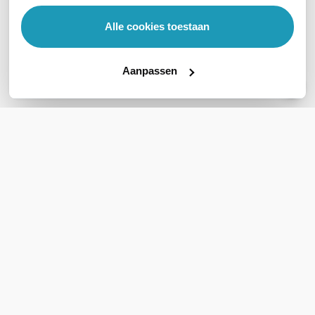
Veelgestelde vragen
Alle cookies toestaan
Geen vragen gevonden
Stel een vraag
Aanpassen
REVIEWS
(
0
)
Ga naar Trusted Shops reviews
Wees de eerste die een review schrijft!
Schrijf een review
Support