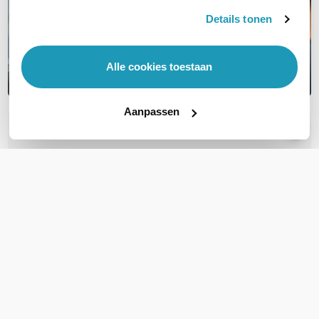
Details tonen
Alle cookies toestaan
Aanpassen
OVER DIT PRODUCT
Veelgestelde vragen
Geen vragen gevonden
Stel een vraag
REVIEWS
(
0
)
Ga naar Trusted Shops reviews