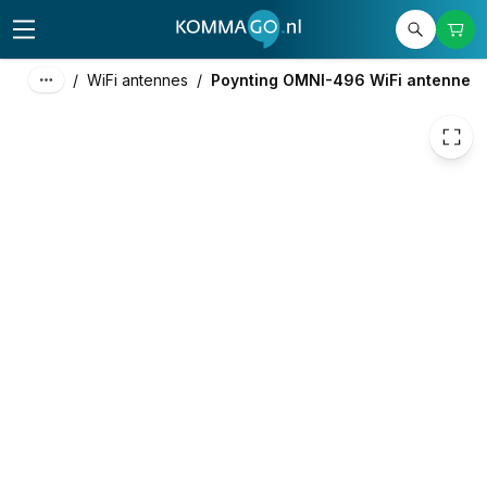
173,16
excl. btw
209,52
incl. btw
/
WiFi antennes
/
Poynting OMNI-496 WiFi antenne