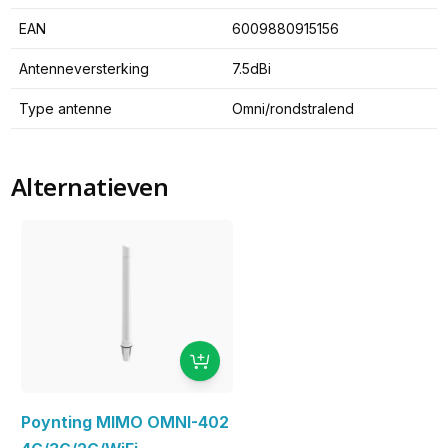
EAN
6009880915156
Antenneversterking
7.5dBi
Type antenne
Omni/rondstralend
Alternatieven
Poynting MIMO OMNI-402