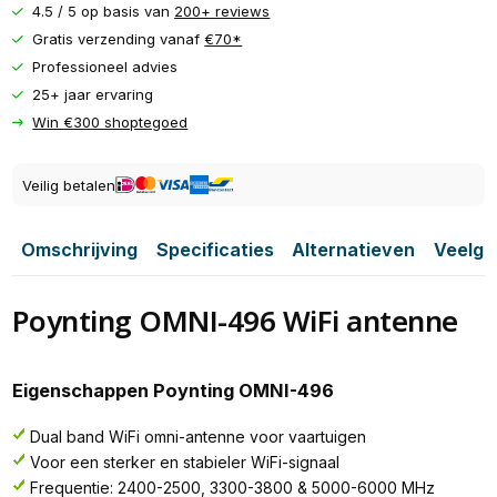
4.5 / 5 op basis van
200+ reviews
Gratis verzending vanaf
€70*
Professioneel advies
25+ jaar ervaring
Win €300 shoptegoed
Veilig betalen
Omschrijving
Specificaties
Alternatieven
Veelge
Poynting OMNI-496 WiFi antenne
Eigenschappen Poynting OMNI-496
Dual band WiFi omni-antenne voor vaartuigen
Voor een sterker en stabieler WiFi-signaal
Frequentie: 2400-2500, 3300-3800 & 5000-6000 MHz