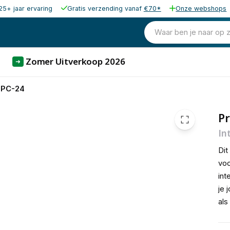
25+ jaar ervaring
Gratis verzending vanaf
€70*
Onze webshops
1.149,00
excl. b
1.390,29
Waar ben je naar op 
incl. b
Zomer Uitverkoop 2026
➜
PPC-24
P
In
Dit
voo
int
je 
als