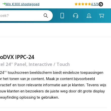
Win €300 shoptegoed
4.5/5
tw
zoek?
tw
roDVX IPPC-24
tel 24'' Panel, Interactive / Touch
 24'' touchscreen beeldscherm biedt eindeloze toepassingen
r het tonen van je content. Maak je content bijvoorbeeld
eractief en toon relevante informatie aan je klanten. Tevens wijs
jouw klanten en bezoekers de juiste weg door dit grote display
 wayfinding oplossing te gebruiken.