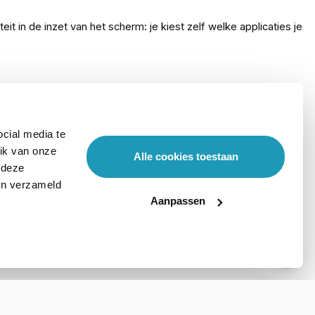
t in de inzet van het scherm: je kiest zelf welke applicaties je
 omgeving. De ProDVX IPPC-24 kan een netwerkverbinding onder
 heeft het display de volgende aansluitingen: 3.5mm audio-out,
cial media te
ik van onze
Alle cookies toestaan
 deze
ben verzameld
Aanpassen
Stel hier je vraag