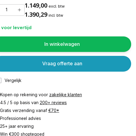
1.149,00
excl. btw
1.390,29
incl. btw
 voor levertijd
In winkelwagen
Vraag offerte aan
Vergelijk
Kopen op rekening voor
zakelijke klanten
4.5 / 5 op basis van
200+ reviews
Gratis verzending vanaf
€70*
Professioneel advies
25+ jaar ervaring
Win €300 shoptegoed