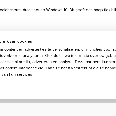
dscherm, draait het op Windows 10. Dit geeft een hoop flexibilitei
rden, is het ook op verschillende manieren te integreren in je
bruik van cookies
m aan te sluiten via WiFi 5 voor een draadloos ontvangst. Verder
 content en advertenties te personaliseren, om functies voor so
everkeer te analyseren. Ook delen we informatie over uw gebru
voor social media, adverteren en analyse. Deze partners kunnen
 andere informatie die u aan ze heeft verstrekt of die ze heb
 van hun services.