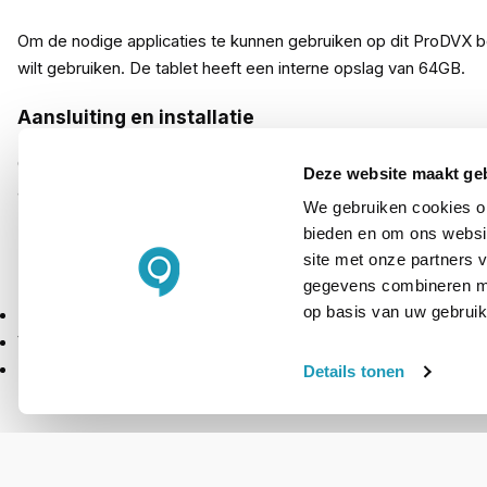
Om de nodige applicaties te kunnen gebruiken op dit ProDVX beel
wilt gebruiken. De tablet heeft een interne opslag van 64GB.
Aansluiting en installatie
Omdat het scherm in verschillende omgevingen gebruikt kan wo
Deze website maakt ge
andere via de Gigabit LAN-poort ontvangen. Tevens is het scher
We gebruiken cookies om
HDMI en USB.
bieden en om ons websit
site met onze partners 
Inhoud verpakking
gegevens combineren met
op basis van uw gebruik
ProDVX IPPC-24 beeldscherm
Voedingsadapter
Handleiding
Details tonen
PRODUCT DETAILS