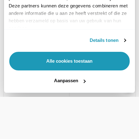
Deze partners kunnen deze gegevens combineren met
andere informatie die u aan ze heeft verstrekt of die ze
VERBINDING
PoE (Ethernet)
PoE (Ethernet)
hebben verzameld op basis van uw gebruik van hun
services.
VOEDING VIA
Oplaadbare accu
Oplaadbare accu
Details tonen
IP CERTIFICERING
IP65
IP65
Alle cookies toestaan
AUDIO
Microfoon en speaker
Microfoon en speaker
Aanpassen
AANTAL KNOPPEN
1
1
KAARTLEZER
Nee
Nee
MATERIAAL
Plastic
Plastic
KLEUR
Wit
Zwart