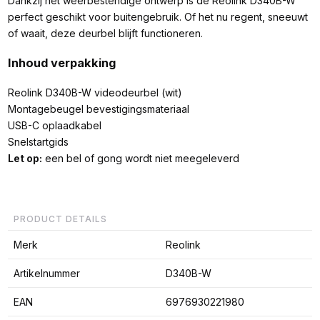
Dankzij het weerbestendige ontwerp is de Reolink D340B-W
perfect geschikt voor buitengebruik. Of het nu regent, sneeuwt
of waait, deze deurbel blijft functioneren.
Inhoud verpakking
Reolink D340B-W videodeurbel (wit)
Montagebeugel bevestigingsmateriaal
USB-C oplaadkabel
Snelstartgids
Let op:
een bel of gong wordt niet meegeleverd
PRODUCT DETAILS
Merk
Reolink
Artikelnummer
D340B-W
EAN
6976930221980