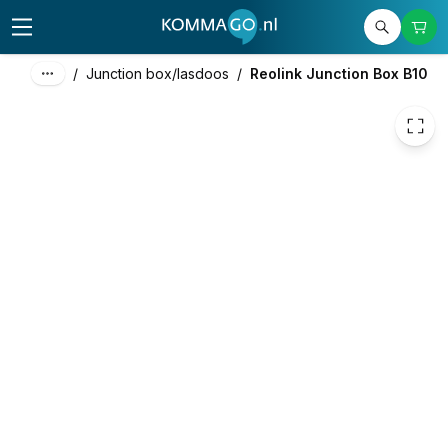
12,36
excl. btw
14,96
incl. btw
/
Junction box/lasdoos
/
Reolink Junction Box B10