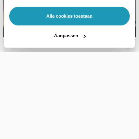
Alle cookies toestaan
Aanpassen
OVER DIT PRODUCT
Veelgestelde vragen
Geen vragen gevonden
Stel een vraag
REVIEWS
(
0
)
Ga naar Trusted Shops reviews
Wees de eerste die een review schrijft!