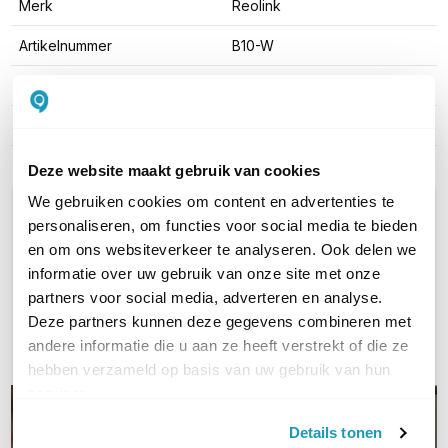
Merk
Reolink
Artikelnummer
B10-W
EAN
6972489775752
Indoor of outdoor
Indoor
Deze website maakt gebruik van cookies
We gebruiken cookies om content en advertenties te
WIL JIJ ADVIES OP MAAT?
personaliseren, om functies voor social media te bieden
Vraag het onze experts!
en om ons websiteverkeer te analyseren. Ook delen we
informatie over uw gebruik van onze site met onze
Bel ons
partners voor social media, adverteren en analyse.
Deze partners kunnen deze gegevens combineren met
E-mail
andere informatie die u aan ze heeft verstrekt of die ze
hebben verzameld op basis van uw gebruik van hun
services.
Details tonen