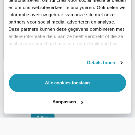
personaliseren, om functies voor social media te bieden
Ruckus IoT AP
Ruckus
Ruckus IoT AP
en om ons websiteverkeer te analyseren. Ook delen we
Managementlicentie
Manage
Managementlicentie
informatie over uw gebruik van onze site met onze
+ 1 Jaar Support, voor 1
+ 5 Jaa
+ 3 Jaar Support, voor
partners voor social media, adverteren en analyse.
ZoneFlex access point
ZoneFle
1 ZoneFlex access
Deze partners kunnen deze gegevens combineren met
68,57
89,46
point
excl. btw
e
andere informatie die u aan ze heeft verstrekt of die ze
82,97
108,25
79,71
incl. btw
i
excl. btw
hebben verzameld op basis van uw gebruik van hun
96,45
incl. btw
services.
Details tonen
WIL JIJ ADVIES OP MAAT?
Alle cookies toestaan
Vraag het onze experts!
Bel ons
Aanpassen
E-mail