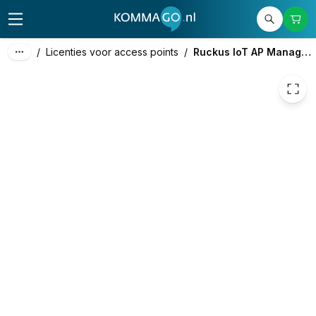
79,71
excl. btw
96,45
incl. btw
/
Licenties voor access points
/
Ruckus IoT AP Managementlicentie