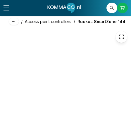
7.995,00
excl. btw
9.673,95
incl. btw
/
Access point controllers
/
Ruckus SmartZone 144