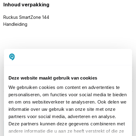
Inhoud verpakking
Ruckus SmartZone 144
Handleiding
PRODUCT DETAILS
Merk
Ruckus Wireless
Artikelnummer
SZ144
Deze website maakt gebruik van cookies
AP Licentie
1 access point
We gebruiken cookies om content en advertenties te
personaliseren, om functies voor social media te bieden
Toon meer
en om ons websiteverkeer te analyseren. Ook delen we
informatie over uw gebruik van onze site met onze
partners voor social media, adverteren en analyse.
Deze partners kunnen deze gegevens combineren met
WIL JIJ ADVIES OP MAAT?
andere informatie die u aan ze heeft verstrekt of die ze