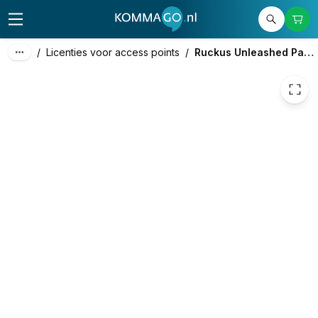
82,50
excl. btw
99,83
incl. btw
/
Licenties voor access points
/
Ruckus Unleashed Partner Support