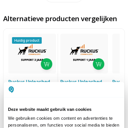
Alternatieve producten vergelijken
Huidig product
Ruckus Unleashed
Ruckus
Ruckus Unleashed
Partner Support
Partne
Partner Support
voor Ruckus T310 incl.
voor Ru
voor Ruckus T310 incl.
AR (1 jaar)
AR (5 ja
AR (3 jaar)
Deze website maakt gebruik van cookies
41,25
123,75
82,50
excl. btw
e
excl. btw
49,91
149,74
99,83
incl. btw
incl. btw
We gebruiken cookies om content en advertenties te
personaliseren, om functies voor social media te bieden