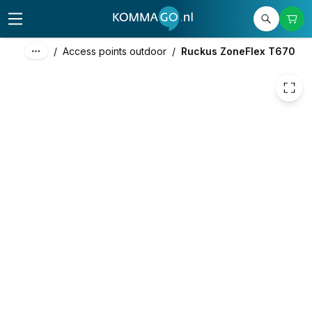
3.095,00
excl. btw
3.744,95
incl. btw
/
Access points outdoor
/
Ruckus ZoneFlex T670