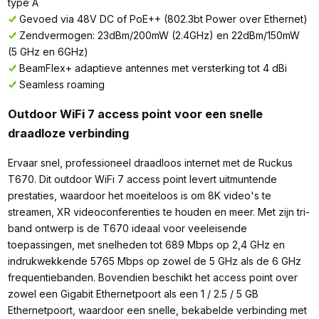
type A
Gevoed via 48V DC of PoE++ (802.3bt Power over Ethernet)
Zendvermogen: 23dBm/200mW (2.4GHz) en 22dBm/150mW
(5 GHz en 6GHz)
BeamFlex+ adaptieve antennes met versterking tot 4 dBi
Seamless roaming
Outdoor WiFi 7 access point voor een snelle
draadloze verbinding
Ervaar snel, professioneel draadloos internet met de Ruckus
T670. Dit outdoor WiFi 7 access point levert uitmuntende
prestaties, waardoor het moeiteloos is om 8K video's te
streamen, XR videoconferenties te houden en meer. Met zijn tri-
band ontwerp is de T670 ideaal voor veeleisende
toepassingen, met snelheden tot 689 Mbps op 2,4 GHz en
indrukwekkende 5765 Mbps op zowel de 5 GHz als de 6 GHz
frequentiebanden. Bovendien beschikt het access point over
zowel een Gigabit Ethernetpoort als een 1 / 2.5 / 5 GB
Ethernetpoort, waardoor een snelle, bekabelde verbinding met