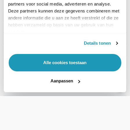
Merk
Ruckus Wireless
partners voor social media, adverteren en analyse.
Deze partners kunnen deze gegevens combineren met
Artikelnummer
ZFT670
andere informatie die u aan ze heeft verstrekt of die ze
hebben verzameld op basis van uw gebruik van hun
WiFi Standaard
WiFi 7 (11be)
services.
Indoor of outdoor
Outdoor
Details tonen
WiFi-frequentieband
2,4 GHz; 5 GHz & 6 GHz
Snelheid 2,4 GHz
574 Mbps
Alle cookies toestaan
Toon meer
Aanpassen
WIL JIJ ADVIES OP MAAT?
Vraag het onze experts!
Bel ons