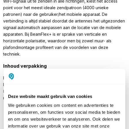
WiFi-signaal uit te zenden in alle richtingen, kiest het access
point voor het meest ideale zendpatroon (4000 unieke
patronen) naar de gebruiker/het mobiele apparaat. De
verbinding is altijd stabiel doordat de antennes het uitgezonden
signaal automatisch aanpassen aan de locatie van de mobiele
apparaten. Bij BeamFlex+ is er sprake van verticale en
horizontale polarisatie, waardoor men bij zowel muur- als
plafondmontage profiteert van de voordelen van deze
techniek.
Inhoud verpakking
Ruckus ZoneFlex T670 outdoor WiFi 7 access point
Handleiding
Let op:
een voedingsadapter of PoE-injector wordt niet
Deze website maakt gebruik van cookies
meegeleverd
We gebruiken cookies om content en advertenties te
personaliseren, om functies voor social media te bieden
en om ons websiteverkeer te analyseren. Ook delen we
PRODUCT DETAILS
informatie over uw gebruik van onze site met onze