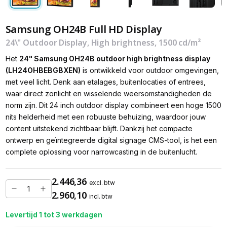
Samsung OH24B Full HD Display
24\" Outdoor Display, High brightness, 1500 cd/m²
Het
24" Samsung OH24B outdoor high brightness display
(LH24OHBEBGBXEN)
is ontwikkeld voor outdoor omgevingen,
met veel licht. Denk aan etalages, buitenlocaties of entrees,
waar direct zonlicht en wisselende weersomstandigheden de
norm zijn. Dit 24 inch outdoor display combineert een hoge 1500
nits helderheid met een robuuste behuizing, waardoor jouw
content uitstekend zichtbaar blijft. Dankzij het compacte
ontwerp en geïntegreerde digital signage CMS-tool, is het een
complete oplossing voor narrowcasting in de buitenlucht.
2.446,36
excl. btw
2.960,10
incl. btw
Levertijd 1 tot 3 werkdagen