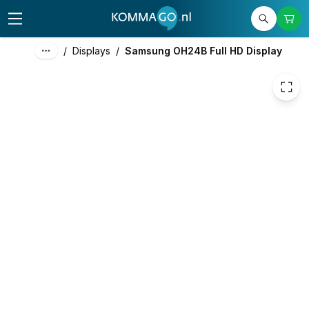
2.446,36
excl. btw
2.960,10
incl. btw
/
Displays
/
Samsung OH24B Full HD Display