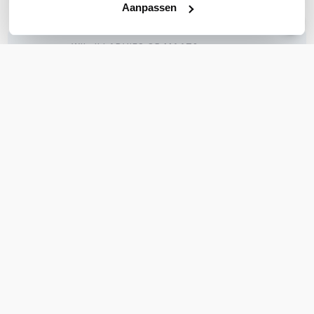
Aanpassen
WIL JIJ ADVIES OP MAAT?
Vraag het onze experts!
Bel ons
E-mail