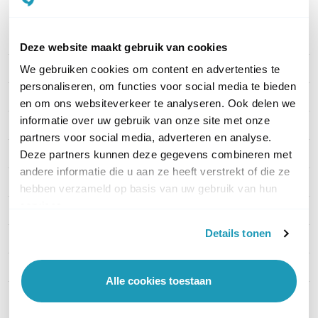
PRODUCT DETAILS
Deze website maakt gebruik van cookies
Merk
Samsung
We gebruiken cookies om content en advertenties te
personaliseren, om functies voor social media te bieden
Artikelnummer
LH24OHBEBGBXEN
en om ons websiteverkeer te analyseren. Ook delen we
informatie over uw gebruik van onze site met onze
EAN
8806094640731
partners voor social media, adverteren en analyse.
Categorie
High brightness displays
Deze partners kunnen deze gegevens combineren met
andere informatie die u aan ze heeft verstrekt of die ze
Helderheid (cd/m²)
1500 (cd/m²)
hebben verzameld op basis van uw gebruik van hun
services.
Branduren
24/7
Details tonen
Beeldresolutie
Full HD (1920x1080p)
Type paneel afwerking
Mat
Alle cookies toestaan
Toon meer