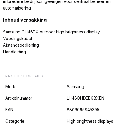
in bredere bedrijfsomgevingen voor centraal beheer en
automatisering.
Inhoud verpakking
Samsung OH46DX outdoor high brightness display
Voedingskabel
Afstandsbediening
Handleiding
PRODUCT DETAILS
Merk
Samsung
Artikelnummer
LH46OHDEBGBXEN
EAN
8806095845395
Categorie
High brightness displays