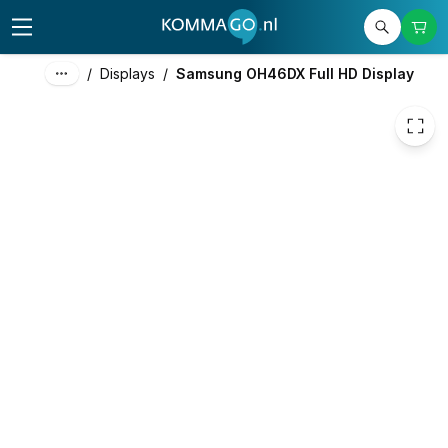
3.923,89
excl. btw
4.747,91
incl. btw
/
Displays
/
Samsung OH46DX Full HD Display