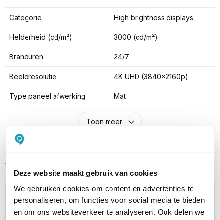
Categorie
High brightness displays
Helderheid (cd/m²)
3000 (cd/m²)
Branduren
24/7
Beeldresolutie
4K UHD (3840x2160p)
Type paneel afwerking
Mat
Toon meer
Alternatieve producten vergelijken
Deze website maakt gebruik van cookies
We gebruiken cookies om content en advertenties te
Huidig product
personaliseren, om functies voor social media te bieden
en om ons websiteverkeer te analyseren. Ook delen we