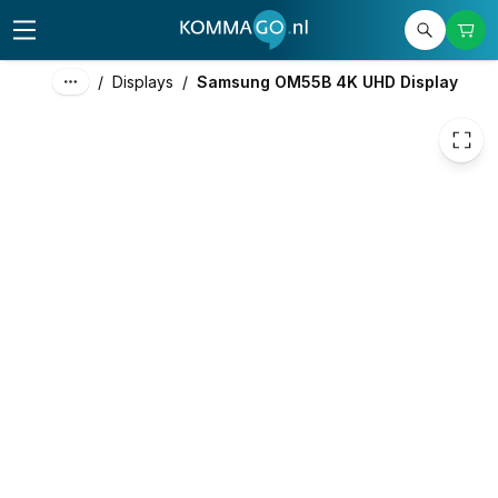
2.532,38
excl. btw
3.064,18
incl. btw
/
Displays
/
Samsung OM55B 4K UHD Display