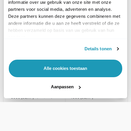
informatie over uw gebruik van onze site met onze
partners voor social media, adverteren en analyse.
Deze partners kunnen deze gegevens combineren met
andere informatie die u aan ze heeft verstrekt of die ze
Samsung OM55B 4K
Samsung OM46B Full
hebben verzameld op basis van uw gebruik van hun
UHD Display
HD Display
services.
55\" High brightness
46\" High brightness
Details tonen
Display, 3000 cd/m²
Display, 4000 cd/m²
2.532,38
1.969,94
excl. btw
excl. btw
3.064,18
2.383,63
incl. btw
incl. btw
Alle cookies toestaan
CATEGORIE
High brightness displays
High brightness displays
Aanpassen
HELDERHEID (CD/M²)
3000 (cd/m²)
4000 (cd/m²)
BRANDUREN
24/7
24/7
BEELDRESOLUTIE
4K UHD (3840x2160p)
Full HD (1920x1080p)