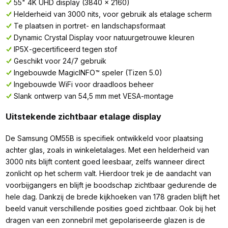
55" 4K UHD display (3840 x 2160)
Helderheid van 3000 nits, voor gebruik als etalage scherm
Te plaatsen in portret- en landschapsformaat
Dynamic Crystal Display voor natuurgetrouwe kleuren
IP5X-gecertificeerd tegen stof
Geschikt voor 24/7 gebruik
Ingebouwde MagicINFO™ speler (Tizen 5.0)
Ingebouwde WiFi voor draadloos beheer
Slank ontwerp van 54,5 mm met VESA-montage
Uitstekende zichtbaar etalage display
De Samsung OM55B is specifiek ontwikkeld voor plaatsing
achter glas, zoals in winkeletalages. Met een helderheid van
3000 nits blijft content goed leesbaar, zelfs wanneer direct
zonlicht op het scherm valt. Hierdoor trek je de aandacht van
voorbijgangers en blijft je boodschap zichtbaar gedurende de
hele dag. Dankzij de brede kijkhoeken van 178 graden blijft het
beeld vanuit verschillende posities goed zichtbaar. Ook bij het
dragen van een zonnebril met gepolariseerde glazen is de