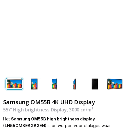
Samsung OM55B 4K UHD Display
55\" High brightness Display, 3000 cd/m²
Het
Samsung OM55B high brightness display
(LH55OMBEBGBXEN)
is ontworpen voor etalages waar