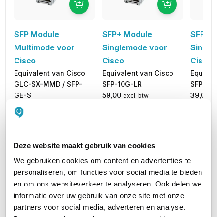
SFP+ Module
SFP M
SFP Module
Singlemode voor
Single
Multimode voor
Cisco
Cisco
Cisco
Equivalent van Cisco
Equival
Equivalent van Cisco
SFP-10G-LR
SFP-GE
GLC-SX-MMD / SFP-
59,00
39,00
GE-S
excl. btw
e
71,39
47,19
39,00
incl. btw
inc
excl. btw
47,19
incl. btw
Deze website maakt gebruik van cookies
SINGLEMODE OF MULTIMODE
Multimode
Singlemode
Single
We gebruiken cookies om content en advertenties te
personaliseren, om functies voor social media te bieden
CONNECTORTYPE
LC
LC
LC
en om ons websiteverkeer te analyseren. Ook delen we
informatie over uw gebruik van onze site met onze
AANTAL VEZELS
2 - Duplex
2 - Duplex
2 - Dup
partners voor social media, adverteren en analyse.