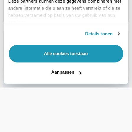
Deze partners kunnen deze gegevens combineren met
EQUIVALENT
Ja
Ja
Ja
andere informatie die u aan ze heeft verstrekt of die ze
hebben verzameld op basis van uw gebruik van hun
services.
Details tonen
WIL JIJ ADVIES OP MAAT?
Vraag het onze experts!
Alle cookies toestaan
Bel ons
Aanpassen
E-mail