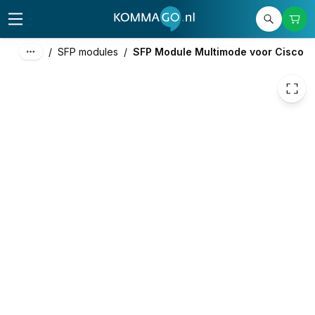
39,00
excl. btw
47,19
incl. btw
/
SFP modules
/
SFP Module Multimode voor Cisco