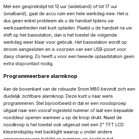
Met een gesprekstijd tot 12 uur (wideband) of tot 17 uur
(smalband), gaat de accu ruim een hele werkdag mee. Het is
dus geen enkel probleem als u de handset tijdens uw
werkzaamheden niet kunt opladen. Plaatst u de handset na uw
shift op het basisstation, dan is het toestel de volgende
werkdag weer klaar voor gebruik. Het basisstation wordt op
stroom aangesloten en is voorzien van een USB-poort voor
daisy chaining. Zo heeft u voor een tweede oplaadstation geen
extra stopcontact nodig.
Programmeerbare alarmknop
Aan de bovenkant van de robuuste Snom M80 bevindt zich een
duidelijk zichtbare alarmknop. Deze kunt u naar wens
programmeren. Stel bijvoorbeeld in dat er een noodoproep
uitgaat naar een vooraf ingesteld nummer of laat een bepaalde
nooddeur openen wanneer u op de knop drukt. Naast de
noodknop is het toestel ook uitgerust met een 2" TFT LCD
kleurendisplay met backlight waarop u onder andere
oproepgegevens bekijkt en nummers op zoekt in het