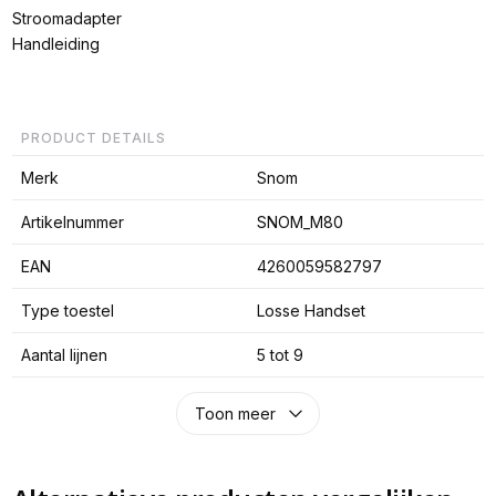
Stroomadapter
Handleiding
PRODUCT DETAILS
Merk
Snom
Artikelnummer
SNOM_M80
EAN
4260059582797
Type toestel
Losse Handset
Aantal lijnen
5 tot 9
Toon meer