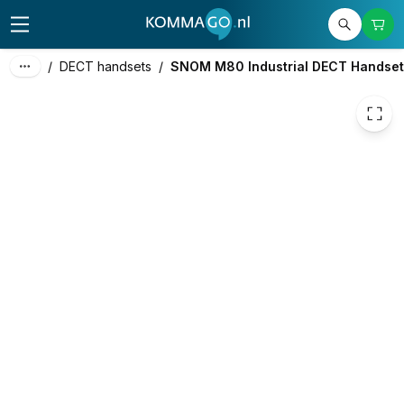
189,90
excl. btw
229,78
incl. btw
/
DECT handsets
/
SNOM M80 Industrial DECT Handset