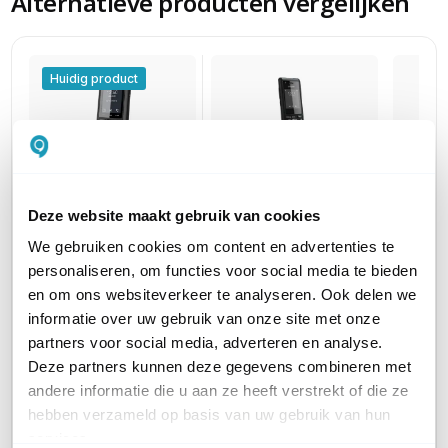
Alternatieve producten vergelijken
Huidig product
Deze website maakt gebruik van cookies
SNOM M80
SNOM M85 Rugged
SNOM 
We gebruiken cookies om content en advertenties te
Industrial DECT
DECT Handset
DECT 
personaliseren, om functies voor social media te bieden
Handset
Compatibel met het
Compati
en om ons websiteverkeer te analyseren. Ook delen we
M400/M700
M900 ba
Compatibel met het
informatie over uw gebruik van onze site met onze
basisstation
358,85
M900 basisstation
partners voor social media, adverteren en analyse.
345,41
434,21
excl. btw
189,90
excl. btw
Deze partners kunnen deze gegevens combineren met
417,95
incl. btw
229,78
incl. btw
andere informatie die u aan ze heeft verstrekt of die ze
hebben verzameld op basis van uw gebruik van hun
TYPE TOESTEL
Losse Handset
Losse Handset
Losse 
services.