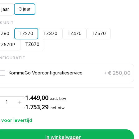
3 jaar
 jaar
S UNIT
TZ80
TZ270
TZ370
TZ470
TZ570
TZ670
TZ570P
NFIGURATIE
€ 250,00
KommaGo Voorconfiguratieservice
+
1.449,00
excl. btw
1.753,29
incl. btw
 voor levertijd
In winkelwagen