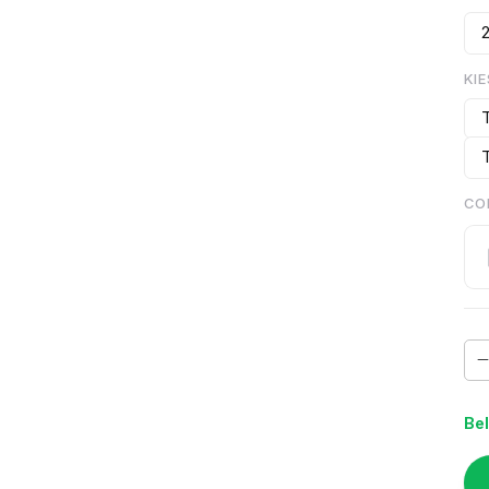
2
KIE
CO
Bel