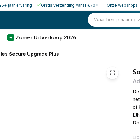
25+ jaar ervaring
Gratis verzending vanaf
€70*
Onze webshops
€ 954,
Waar ben je naar op 
Zomer Uitverkoop 2026
➜
les Secure Upgrade Plus
So
Ad
De 
net
of 
Eth
De 
LI