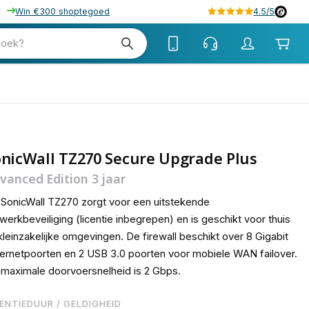
Win €300 shoptegoed
4.5/5
69
zoek?
nicWall TZ270 Secure Upgrade Plus
vanced Edition 3 jaar
SonicWall TZ270 zorgt voor een uitstekende
werkbeveiliging (licentie inbegrepen) en is geschikt voor thuis
kleinzakelijke omgevingen. De firewall beschikt over 8 Gigabit
ernetpoorten en 2 USB 3.0 poorten voor mobiele WAN failover.
maximale doorvoersnelheid is 2 Gbps.
CENTIEDUUR / GELDIGHEID