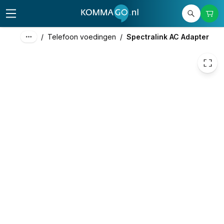
67,63
excl. btw
81,83
incl. btw
/
Telefoon voedingen
/
Spectralink AC Adapter