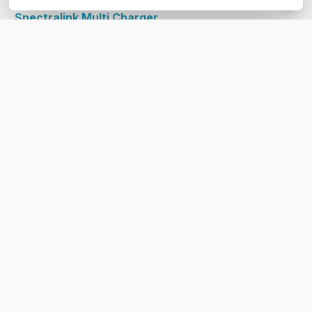
Spectralink Multi Charger
Rack
voor 72/76/77 Serie
5 Spectralink handsets
tegelijk opladen | Geschikt
voor Spectralink 72/76/77
serie | Exclusief
voedingsadapter
195,04
excl. btw
236,00
incl. btw
Bel voor levertijd
Vergelijk
Support