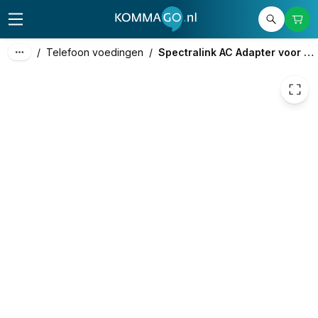
25,50
excl. btw
30,86
incl. btw
/
Telefoon voedingen
/
Spectralink AC Adapter voor 72,75,76 en 77 serie