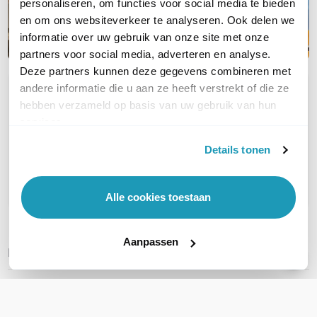
personaliseren, om functies voor social media te bieden
en om ons websiteverkeer te analyseren. Ook delen we
informatie over uw gebruik van onze site met onze
partners voor social media, adverteren en analyse.
Deze partners kunnen deze gegevens combineren met
andere informatie die u aan ze heeft verstrekt of die ze
OVER DIT PRODUCT
hebben verzameld op basis van uw gebruik van hun
Veelgestelde vragen
services.
Geen vragen gevonden
Details tonen
Stel een vraag
Alle cookies toestaan
Aanpassen
REVIEWS
(
0
)
Ga naar Trusted Shops reviews
Wees de eerste die een review schrijft!