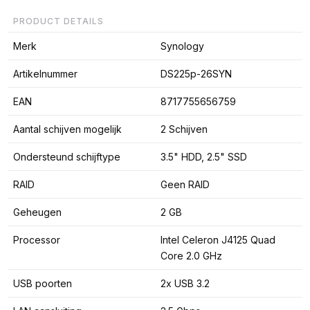
PRODUCT DETAILS
Merk
Synology
Artikelnummer
DS225p-26SYN
EAN
8717755656759
Aantal schijven mogelijk
2 Schijven
Ondersteund schijftype
3.5" HDD, 2.5" SSD
RAID
Geen RAID
Geheugen
2 GB
Processor
Intel Celeron J4125 Quad
Core 2.0 GHz
USB poorten
2x USB 3.2