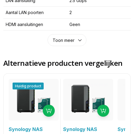
LAN aansluiting
2.5 Gbps
Aantal LAN poorten
2
HDMI aansluitingen
Geen
Toon meer
Alternatieve producten vergelijken
Huidig product
Synology NAS
Synol
Synology NAS