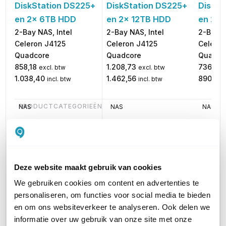
DiskStation DS225+
DiskSt
DiskStation DS225+
en 2x 12TB HDD
en 2x
en 2x 6TB HDD
2-Bay NAS, Intel
2-Bay N
2-Bay NAS, Intel
Celeron J4125
Celeron
Celeron J4125
Quadcore
Quadco
Quadcore
1.208,73
736,00
858,18
excl. btw
excl. btw
1.462,56
890,56
1.038,40
incl. btw
incl. btw
PRODUCTCATEGORIEËN
NAS
NAS
NAS
AANTAL SCHIJVEN MOGELIJK
2 Schijven
2 Schijven
2 Schij
ONDERSTEUND SCHIJFTYPE
3.5" HDD
3.5" HDD
3.5" HD
Deze website maakt gebruik van cookies
We gebruiken cookies om content en advertenties te
RAID
Geen RAID
Geen RAID
Geen R
personaliseren, om functies voor social media te bieden
en om ons websiteverkeer te analyseren. Ook delen we
GEHEUGEN
2 GB
2 GB
2 GB
informatie over uw gebruik van onze site met onze