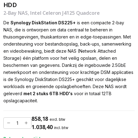
HDD
2-Bay NAS, Intel Celeron J4125 Quadcore
De
Synology DiskStation DS225+
is een compacte 2-bay
NAS, die is ontworpen om data centraal te beheren in
thuisomgevingen, thuiskantoren en in edge-toepassingen. Met
ondersteuning voor bestandsopslag, back-ups, samenwerking
en videobewaking, biedt deze NAS (Network Attached
Storage) één platform voor het veilig opslaan, delen en
beschermen van gegevens. Dankzij de ingebouwde 2.5GbE
netwerkpoort en ondersteuning voor krachtige DSM applicaties
is de Synology DiskStation DS225+ geschikt voor dagelijkse
workloads en groeiende opslagbehoeften. Deze NAS wordt
geleverd
met 2 stuks 6TB HDD's
voor in totaal 12TB
opslagcapaciteit.
858,18
excl. btw
1.038,40
incl. btw