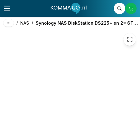
858,18
excl. btw
1.038,40
incl. btw
/
NAS
/
Synology NAS DiskStation DS225+ en 2x 6TB HDD