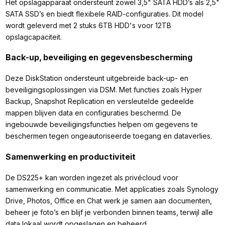
Het opslagapparaat ondersteunt zowel 3,5" SATA HDD’s als 2,5"
SATA SSD’s en biedt flexibele RAID-configuraties. Dit model
wordt geleverd met 2 stuks 6TB HDD's voor 12TB
opslagcapaciteit.
Back-up, beveiliging en gegevensbescherming
Deze DiskStation ondersteunt uitgebreide back-up- en
beveiligingsoplossingen via DSM. Met functies zoals Hyper
Backup, Snapshot Replication en versleutelde gedeelde
mappen blijven data en configuraties beschermd. De
ingebouwde beveiligingsfuncties helpen om gegevens te
beschermen tegen ongeautoriseerde toegang en dataverlies.
Samenwerking en productiviteit
De DS225+ kan worden ingezet als privécloud voor
samenwerking en communicatie. Met applicaties zoals Synology
Drive, Photos, Office en Chat werk je samen aan documenten,
beheer je foto’s en blijf je verbonden binnen teams, terwijl alle
data lokaal wordt opgeslagen en beheerd.