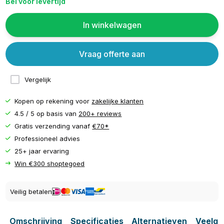
Bel voor levertijd
In winkelwagen
Vraag offerte aan
Vergelijk
Kopen op rekening voor
zakelijke klanten
4.5 / 5 op basis van
200+ reviews
Gratis verzending vanaf
€70*
Professioneel advies
25+ jaar ervaring
Win €300 shoptegoed
Veilig betalen
Omschrijving
Specificaties
Alternatieven
Veelge