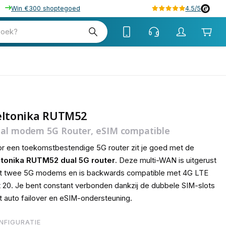
Win €300 shoptegoed
4.5/5
w
zoek?
btw
eltonika RUTM52
al modem 5G Router, eSIM compatible
r een toekomstbestendige 5G router zit je goed met de
ltonika RUTM52 dual 5G router
. Deze multi-WAN is uitgerust
t twee 5G modems en is backwards compatible met 4G LTE
 20. Je bent constant verbonden dankzij de dubbele SIM-slots
 auto failover en eSIM-ondersteuning.
NFIGURATIE