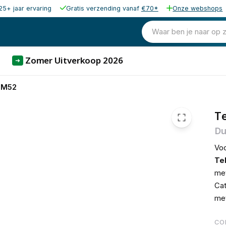
25+ jaar ervaring
Gratis verzending vanaf
€70*
Onze webshops
922,27
excl. bt
1.115,95
Waar ben je naar op 
incl. 
Zomer Uitverkoop 2026
➜
TM52
T
Du
Voo
Te
me
Cat
met
CO