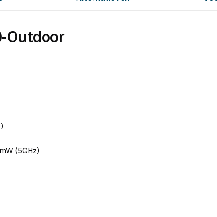
0-Outdoor
)
0mW (5GHz)