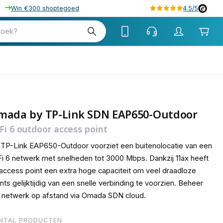
Win €300 shoptegoed
4.5/5
90
zoek?
mada by TP-Link SDN EAP650-Outdoor
Fi 6 outdoor access point
TP-Link EAP650-Outdoor voorziet een buitenolocatie van een
i 6 netwerk met snelheden tot 3000 Mbps. Dankzij 11ax heeft
 access point een extra hoge capaciteit om veel draadloze
ents gelijktijdig van een snelle verbinding te voorzien. Beheer
 netwerk op afstand via Omada SDN cloud.
NTAL PRODUCTEN