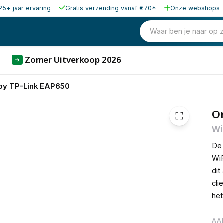
25+ jaar ervaring
Gratis verzending vanaf
€70*
Onze webshops
€ 99,
Waar ben je naar op 
Zomer Uitverkoop 2026
➜
y TP-Link EAP650
O
Wi
De 
WiF
dit
cli
het
AA