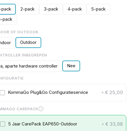
1-pack
2-pack
3-pack
4-pack
5-pack
6-pack
DOOR OF OUTDOOR
Outdoor
Indoor
NTROLLER INBEGREPEN
Nee
Ja, aparte hardware controller
NFIGURATIE
€ 25,00
KommaGo Plug&Go Configuratieservice
+
MMAGO CAREPACK
€ 33,98
5 Jaar CarePack EAP650-Outdoor
+