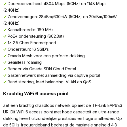
Doorvoersnelheid: 4804 Mbps (5GHz) en 1148 Mbps
(2.4GHz)
Zendvermogen: 28dBm/630mW (5GHz) en 20dBm/100mW
(2.4GHz)
Kanaalbreedte: 160 MHz
PoE+ ondersteuning (802.3at)
1x 2.5 Gbps Ethernetpoort
Ondersteunt 16 SSID’s
Omada Mesh voor een perfecte dekking
Seamless roaming
Beheer via Omada SDN Cloud Portal
Gastennetwerk met aanmelding via captive portal
Band steering, load balancing, VLAN en QoS
Krachtig WiFi 6 access point
Zet een krachtig draadloos netwerk op met de TP-Link EAP683
UR. Dit WiFi 6 access point met hoge capaciteit en ultra-range
dekking levert uitzonderlijke prestaties en hoge snelheden. Op
de 5GHz frequentieband bedraagt de maximale snelheid 4.8