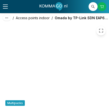
€ 166,38
/
Access points indoor
/
Omada by TP-Link SDN EAP683 UR
Multipacks