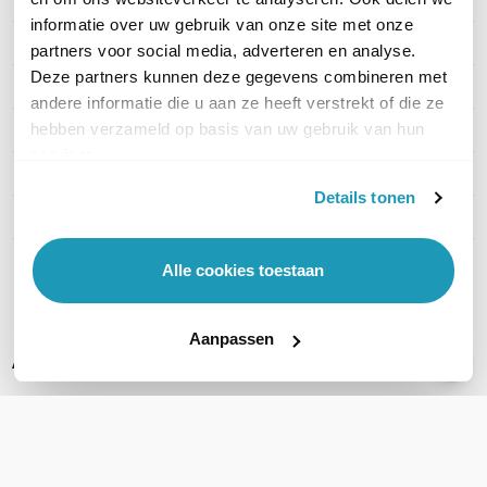
informatie over uw gebruik van onze site met onze
Artikelnummer
EAP683 UR
partners voor social media, adverteren en analyse.
Deze partners kunnen deze gegevens combineren met
EAN
8885020621938
andere informatie die u aan ze heeft verstrekt of die ze
hebben verzameld op basis van uw gebruik van hun
WiFi Standaard
WiFi 6 (11ax)
services.
Indoor of outdoor
Indoor
Details tonen
WiFi-frequentieband
2,4 GHz & 5 GHz
Alle cookies toestaan
Toon meer
Aanpassen
Alternatieve producten vergelijken
Huidig product