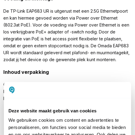
De TP-Link EAP683 UR is uitgerust met een 2.5G Ethernetpoort
en kan hiermee gevoed worden via Power over Ethernet
(802.3at PoE). Voor de voeding via Power over Ethernet is een
los verkrijgbare PoE+ adapter of -switch nodig. Door de
integratie van PoE is het access point flexibeler te plaatsen,
omdat er geen extern stopcontact nodig is. De Omada EAP683
UR wordt standaard geleverd met plafond- en muurmontagekit,
zodat jij het device op de gewenste plek kunt monteren.
Inhoud verpakking
Omada by TP-Link EAP683 UR
Plafond- en muurmontagekit
Handleiding
Deze website maakt gebruik van cookies
We gebruiken cookies om content en advertenties te
PRODUCT DETAILS
personaliseren, om functies voor social media te bieden
en om ons websiteverkeer te analyseren. Ook delen we
Merk
TP-Link