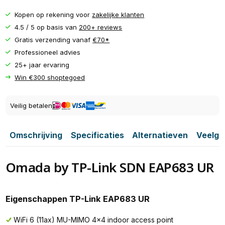
Kopen op rekening voor
zakelijke klanten
4.5 / 5 op basis van
200+ reviews
Gratis verzending vanaf
€70*
Professioneel advies
25+ jaar ervaring
Win €300 shoptegoed
Veilig betalen
Omschrijving
Specificaties
Alternatieven
Veelge
Omada by TP-Link SDN EAP683 UR
Eigenschappen TP-Link EAP683 UR
WiFi 6 (11ax) MU-MIMO 4x4 indoor access point