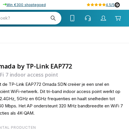
Win €300 shoptegoed
4.5/5
89
zoek?
mada by TP-Link EAP772
Fi 7 indoor access point
t de TP-Link EAP772 Omada SDN creëer je een snel en
iciënt WiFi-netwerk. Dit tri-band indoor access point werkt op
2.4GHz, 5GHz en 6GHz frequenties en haalt snelheden tot
60 Mbps. Het AP ondersteunt 320 MHz bandbreedte en WiFi 7
cties als 4K-QAM.
NTAL PRODUCTEN