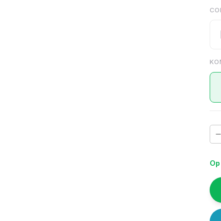
CO
KO
Op