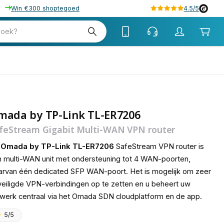
Win €300 shoptegoed
4.5/5
tw
zoek?
tw
mada by TP-Link TL-ER7206
feStream Gigabit Multi-WAN VPN router
e
Omada by TP-Link TL-ER7206
SafeStream VPN router is
 multi-WAN unit met ondersteuning tot 4 WAN-poorten,
rvan één dedicated SFP WAN-poort. Het is mogelijk om zeer
eiligde VPN-verbindingen op te zetten en u beheert uw
werk centraal via het Omada SDN cloudplatform en de app.
5/5