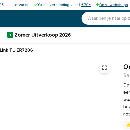
25+ jaar ervaring
Gratis verzending vanaf
€70*
Onze webshops
82,10
excl. b
99,34
Waar ben je naar op 
incl. b
Zomer Uitverkoop 2026
➜
Link TL-ER7206
O
Sa
D
een
waa
bev
net