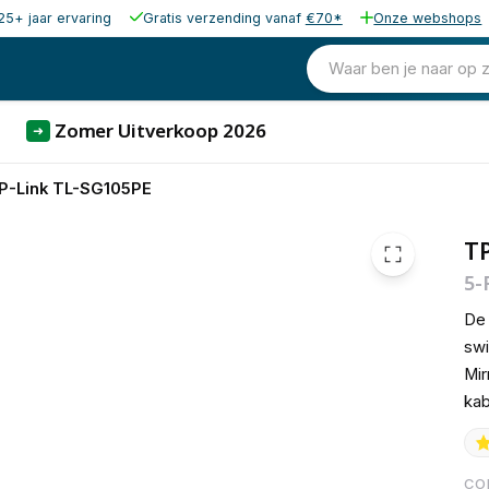
25+ jaar ervaring
Gratis verzending vanaf
€70*
Onze webshops
34,30
excl. b
41,50
Waar ben je naar op 
incl. b
Zomer Uitverkoop 2026
➜
P-Link TL-SG105PE
TP
5-
De 
swi
Mir
kab
CO