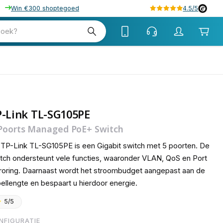
Win €300 shoptegoed
4.5/5
tw
zoek?
tw
-Link TL-SG105PE
Poorts Managed PoE+ Switch
TP-Link TL-SG105PE is een Gigabit switch met 5 poorten. De
tch ondersteunt vele functies, waaronder VLAN, QoS en Port
roring. Daarnaast wordt het stroombudget aangepast aan de
ellengte en bespaart u hierdoor energie.
5/5
NFIGURATIE