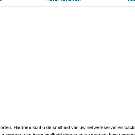
rten. Hiermee kunt u de snelheid van uw netwerkserver en backb
s waardoor u op hoge snelheid data over uw netwerk kunt verzen