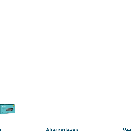
s
Alternatieven
Vee