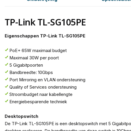
TP-Link TL-SG105PE
Eigenschappen TP-Link TL-SG105PE
PoE+ 65W maximaal budget
Maximaal 30W per poort
5 Gigabitpoorten
Bandbreedte: 10Gbps
Port Mirroring en VLAN ondersteuning
Quality of Services ondersteuning
Stroombudget naar kabellengte
Energiebesparende techniek
Desktopswitch
De TP-Link TL-SG105PE is een desktopswitch met 5 Gigabitpoo
desktop realiseren. De bandbreedte van deze switch is 10Gbp